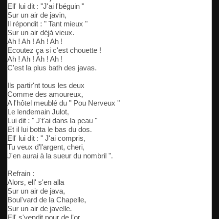
Ell' lui dit : "J'ai l'béguin "
Sur un air de javin,
Il répondit : " Tant mieux "
Sur un air déjà vieux.
Ah ! Ah ! Ah ! Ah !
Ecoutez ça si c'est chouette !
Ah ! Ah ! Ah ! Ah !
C'est la plus bath des javas.
Ils partir'nt tous les deux
Comme des amoureux,
A l'hôtel meublé du " Pou Nerveux "
Le lendemain Julot,
Lui dit : " J't'ai dans la peau "
Et il lui botta le bas du dos.
Ell' lui dit : " J'ai compris,
Tu veux d'l'argent, cheri,
J'en aurai à la sueur du nombril ".
Refrain :
Alors, ell' s'en alla
Sur un air de java,
Boul'vard de la Chapelle,
Sur un air de javelle.
Ell' s'vendit pour de l'or