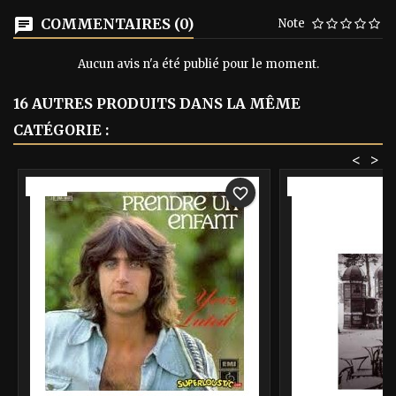
COMMENTAIRES (0)
Note
Aucun avis n'a été publié pour le moment.
16 AUTRES PRODUITS DANS LA MÊME
CATÉGORIE :
<
>
-40%
-40%
favorite_border