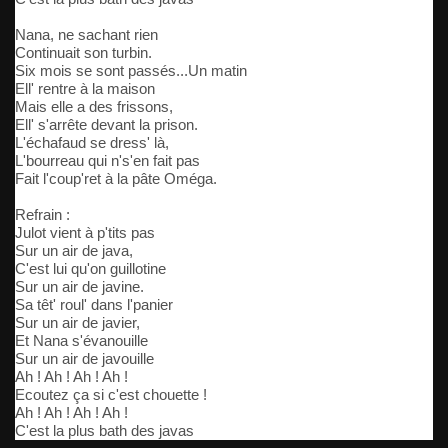
Nana, ne sachant rien
Continuait son turbin.
Six mois se sont passés...Un matin
Ell' rentre à la maison
Mais elle a des frissons,
Ell' s'arrête devant la prison.
L'échafaud se dress' là,
L'bourreau qui n's'en fait pas
Fait l'coup'ret à la pâte Oméga.
Refrain :
Julot vient à p'tits pas
Sur un air de java,
C'est lui qu'on guillotine
Sur un air de javine.
Sa têt' roul' dans l'panier
Sur un air de javier,
Et Nana s'évanouille
Sur un air de javouille
Ah ! Ah ! Ah ! Ah !
Ecoutez ça si c'est chouette !
Ah ! Ah ! Ah ! Ah !
C'est la plus bath des javas