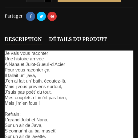
Partager
DESCRIPTION
DÉTAILS DU PRODUIT
Je vais vous raconter
Une histoire arrivée
A Nana et Julot-Gueul'-d'Acier
Pour vous raconter ça,
Il fallait un' java,
J'en ai fait un' bath, écoutez-là.
Mais j'vous préviens surtout,
J'suis pas poèt' du tout,
Mes couplets n'rim'nt pas bien,
Mais j'm'en fous !
Refrain :
L'grand Julot et Nana,
Sur un air de Java,
S'connur'nt au bal musett',
Sur un air de javette.