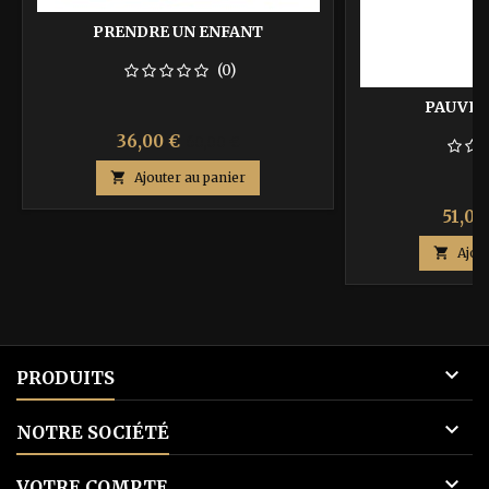
PRENDRE UN ENFANT
(0)
PAUVRE
Prix
Prix
36,00 €
60,00 €
de

Ajouter au panier
base
Prix
51,00

Ajou

PRODUITS

NOTRE SOCIÉTÉ

VOTRE COMPTE