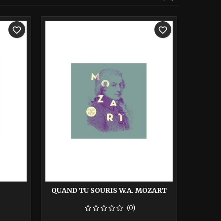
-40%
-40%
favorite_border
favorite_border
QUAND TU SOURIS W.A. MOZART
QU'ES
(0)