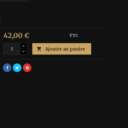
42,00 €
€
Économisez 40%
TTC
Ajouter au panier
é
