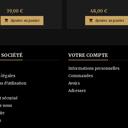
Prix
Prix
Prix
Prix
39,00 €
48,00 €
65,00 €
80,00 €
de
de

Ajouter au panier

Ajouter au panier
base
base
 SOCIÉTÉ
VOTRE COMPTE
n
Informations personnelles
 légales
Commandes
s d'utilisation
Avoirs
Adresses
 sécurisé
z-nous
ite
s