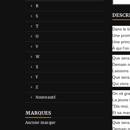
R
DESCR
S
T
Dans le b
Une prome
U
Une princ
V
À qui l'on
W
Que sera
Demain n'
X
Laissons l
Y
Que sera
Qui vivra
Z
On vit gra
Nouveauté
La jeune 
"Dis-moi,
MARQUES
Et sa mam
Aucune marque
Que sera
Demain n'