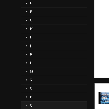
E
F
G
H
I
J
K
L
M
N
O
P
Q