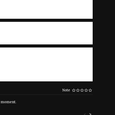
Note
le moment.
<
>