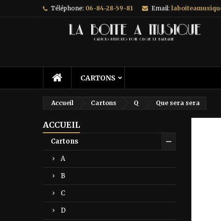
Téléphone:
06-84-28-59-81
Email:
laboiteamusiq
A
C
C
add_circle_outline
Vo
No
d'e
CARTONS
Accueil
Cartons
Q
Que sera sera
ACCUEIL
Prix ré
Cartons
A
B
C
D