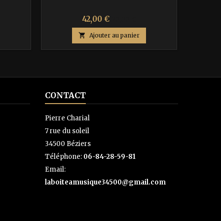
Prix
Prix
42,00 €
70,00 €
de

Ajouter au panier
base
CONTACT
Pierre Charial
7 rue du soleil
34500 Béziers
Téléphone:
06-84-28-59-81
Email:
laboiteamusique34500@gmail.com