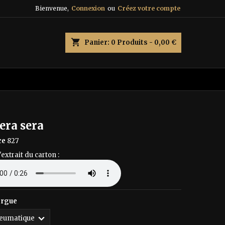
Bienvenue,
Connexion
ou
Créez votre compte
×
×
×
shopping_cart
Panier:
0
Produits - 0,00 €
n
s
era sera
ce
827
'extrait du carton :
orgue