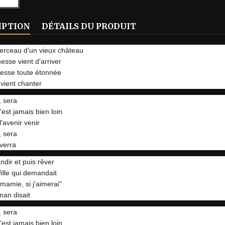
IPTION
DÉTAILS DU PRODUIT
erceau d'un vieux château
sse vient d'arriver
esse toute étonnée
 vient chanter
, sera
est jamais bien loin
'avenir venir
, sera
 verra
ndir et puis rêver
fille qui demandait
 mamie, si j'aimerai"
an disait
, sera
est jamais bien loin