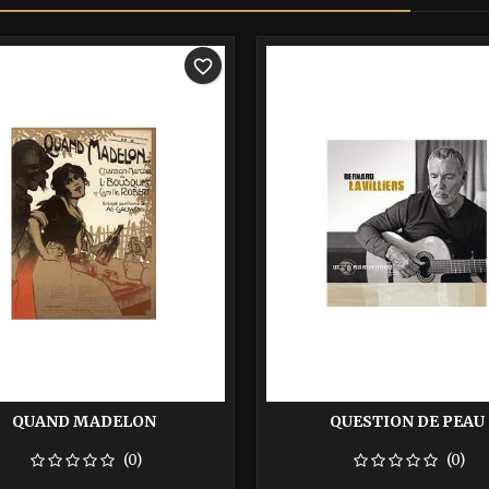
-40%
favorite_border
QUAND MADELON
QUESTION DE PEAU
(0)
(0)