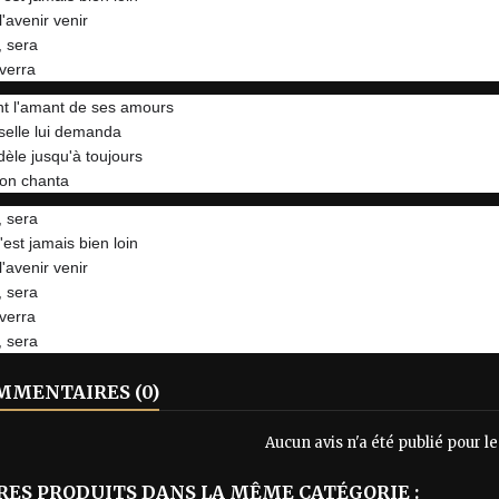
'avenir venir
, sera
 verra
nt l'amant de ses amours
selle lui demanda
dèle jusqu'à toujours
çon chanta
, sera
est jamais bien loin
'avenir venir
, sera
 verra
, sera
MENTAIRES (0)
Aucun avis n'a été publié pour 
RES PRODUITS DANS LA MÊME CATÉGORIE :