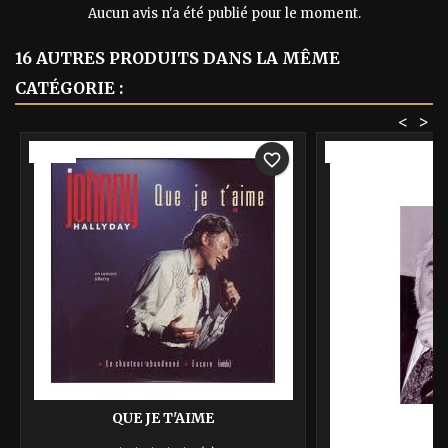
Aucun avis n'a été publié pour le moment.
16 AUTRES PRODUITS DANS LA MÊME
CATÉGORIE :
<
>
-40%
-40%
favorite_border
QUE JE T'AIME