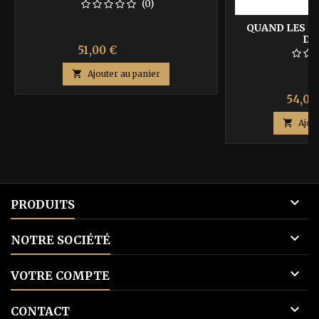
(0)
QUAND LES 
D’
Prix
Prix
51,00 €
85,00 €
de

Ajouter au panier
base
Prix
54,00

Ajou

PRODUITS

NOTRE SOCIÉTÉ

VOTRE COMPTE

CONTACT