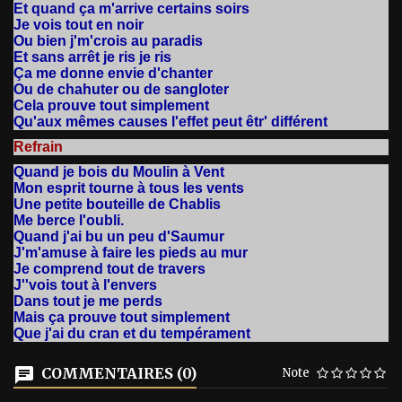
Et quand ça m'arrive certains soirs
Je vois tout en noir
Ou bien j'm'crois au paradis
Et sans arrêt je ris je ris
Ça me donne envie d'chanter
Ou de chahuter ou de sangloter
Cela prouve tout simplement
Qu'aux mêmes causes l'effet peut êtr' différent
Refrain
Quand je bois du Moulin à Vent
Mon esprit tourne à tous les vents
Une petite bouteille de Chablis
Me berce l'oubli.
Quand j'ai bu un peu d'Saumur
J'm'amuse à faire les pieds au mur
Je comprend tout de travers
J''vois tout à l'envers
Dans tout je me perds
Mais ça prouve tout simplement
Que j'ai du cran et du tempérament
COMMENTAIRES (0)
Note