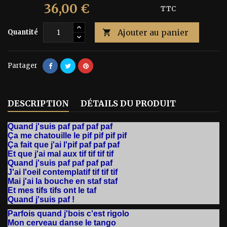
36,00 €
60,00 €
Économisez 40%
TTC
Ajouter au panier
Quantité

Partager
DESCRIPTION
DÉTAILS DU PRODUIT
Quand j'suis paf paf paf paf
Ça me chatouille le pif pif pif pif
Ça fait que j'ai l'pif paf paf paf
Et que j'ai mal aux tif tif tif tif
Quand j'suis paf paf paf paf
J'ai l'oeil contemplatif tif tif tif
Mai j'ai la bouche en staf staf
Et mes tifs tifs ont le taf
Quand j'suis paf !
Parfois quand j'bois c'est rigolo
Mon cerveau danse le tango