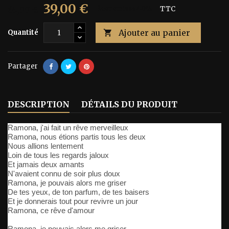
39,00 €
65,00 €
Économisez 40%
TTC
Ajouter au panier
Quantité

Partager
DESCRIPTION
DÉTAILS DU PRODUIT
Ramona, j'ai fait un rêve merveilleux
Ramona, nous étions partis tous les deux
Nous allions lentement
Loin de tous les regards jaloux
Et jamais deux amants
N'avaient connu de soir plus doux
Ramona, je pouvais alors me griser
De tes yeux, de ton parfum, de tes baisers
Et je donnerais tout pour revivre un jour
Ramona, ce rêve d'amour
Ramona, je pouvais alors me griser