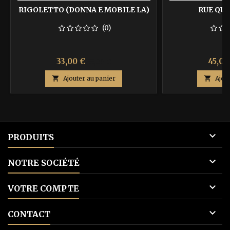
RIGOLETTO (DONNA E MOBILE LA)
RUE QUI
(0)
Prix
Prix
Prix
33,00 €
45,00
55,00 €
de

Ajouter au panier

Ajou
base

PRODUITS

NOTRE SOCIÉTÉ

VOTRE COMPTE

CONTACT