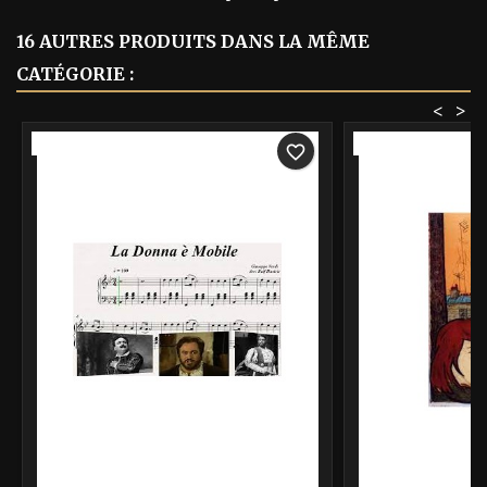
16 AUTRES PRODUITS DANS LA MÊME
CATÉGORIE :
<
>
-40%
-40%
favorite_border