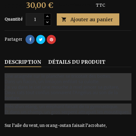
30,00 €
50,00 €
Économisez 40%
TTC
Ajouter au panier
Quantité

Partager
DESCRIPTION
DÉTAILS DU PRODUIT
Une araignée sur le plancher se tricotait des bottes.
Dans un flacon, un limaçon enfilait sa culotte.
J’ai vu dans le ciel une mouche à miel pincer sa guitare,
Deux rats tout confus sonnaient l’Angélus au son de la
fanfare.
Près d’un étang, un éléphant faisait de la gymnastique.
Et dans un champ, un gros serpent attrapait les moustiques.
Sur l’aile du vent, un orang-outan faisait l’acrobate,