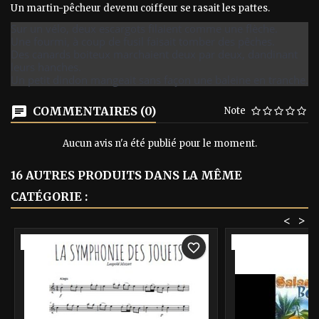
Un martin-pêcheur devenu coiffeur se rasait les pattes.
Sur un vélo, deux escargots filaient comme une flèche.
Une fourmi, à coup de fusil faisait tomber des pêches.
Des canards boiteux marchaient deux par deux, dandinant
leurs hanches.
Un petit dindon mangeait sans façon une baleine en tranche.
COMMENTAIRES (0)
Note
Aucun avis n'a été publié pour le moment.
16 AUTRES PRODUITS DANS LA MÊME
CATÉGORIE :
<
>
-40%
-40%
favorite_border