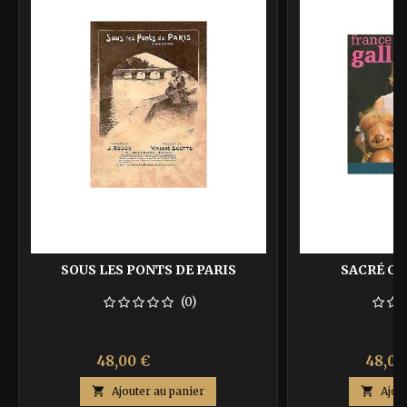
SOUS LES PONTS DE PARIS
SACRÉ C
(0)
Prix
Prix
Prix
48,00 €
48,00
80,00 €
de

Ajouter au panier

Ajou