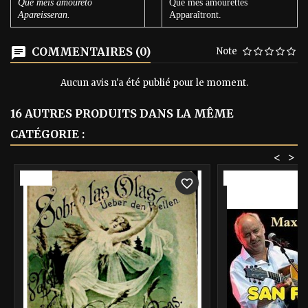
Que meis amoureto
Que mes amourettes
Apareisseran.
Apparaîtront.
COMMENTAIRES (0)
Note
Aucun avis n'a été publié pour le moment.
16 AUTRES PRODUITS DANS LA MÊME
CATÉGORIE :
<
>
-40%
-40%
favorite_border