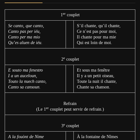
er
1
couplet
Se canto, que canto,
S’il chante, qu’il chante,
Canto pas per iéu,
Ce n’est pas pour moi,
Canto per ma mio
Il chante pour ma mie
Qu’es aluen de iéu.
Qui est loin de moi.
e
2
couplet
E souto ma fenestro
Et sous ma fenêtre
I a un auceloun,
Il y a un petit oiseau,
Touto la nuech canto,
Toute la nuit il chante,
Canto sa cansoun.
Chante sa chanson.
Refrain
er
(Le 1
couplet peut servir de refrain.)
e
3
couplet
A la fouònt de Nime
À la fontaine de Nîmes