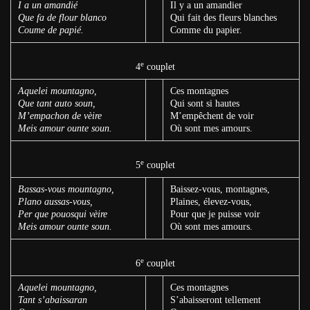
I a un amandié
Il y a un amandier
Que fa de flour blanco
Qui fait des fleurs blanches
Coume de papié.
Comme du papier.
e
4
couplet
Aquelei mountagno,
Ces montagnes
Que tant auto soun,
Qui sont si hautes
M’empachon de vèire
M’empêchent de voir
Meis amour ounte soun.
Où sont mes amours.
e
5
couplet
Bassas-vous mountagno,
Baissez-vous, montagnes,
Plano aussas-vous,
Plaines, élevez-vous,
Per que pouosqui vèire
Pour que je puisse voir
Meis amour ounte soun.
Où sont mes amours.
e
6
couplet
Aquelei mountagno,
Ces montagnes
Tant s’abaissaran
S’abaisseront tellement