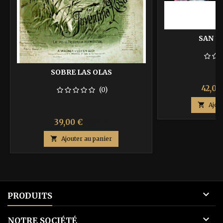
SAN F
SOBRE LAS OLAS
Prix
42,00
(0)

Ajou
Prix
Prix
39,00 €
65,00 €
de

Ajouter au panier
base

PRODUITS

NOTRE SOCIÉTÉ