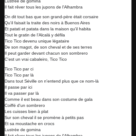
Lustrée de gomina
Il fait rêver tous les jupons de l'Alhambra
On dit tout bas que son grand-père était corsaire
Qu'il faisait la traite des noirs à Buenos Aires
Et patati et patata dans la maison qu'il habita
Tout le gratin de l'Alcalá y défila
Tico Tico devenu unique légataire
De son magot, de son cheval et de ses terres
Il peut garder devant chacun son sombrero
C'est un vrai cabaleiro, Tico Tico
Tico Tico par ci
Tico Tico par là
Dans tout Séville on n'entend plus que ce nom-là
Il passe par ici
Il va passer par là
Comme il est beau dans son costume de gala
Coiffé d'un sombrero
Les cuisses bien à plat
Sur son cheval il se promène à petits pas
Et sa moustache en crocs
Lustrée de gomina
Il fait rêver tous les jupons de l'Alhambra