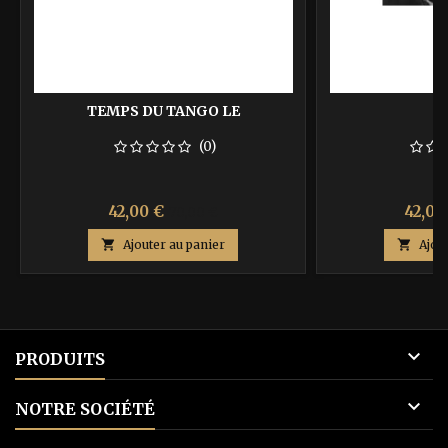
TEMPS DU TANGO LE
T
(0)
Prix
Prix
Prix
42,00 €
42,00
70,00 €
de

Ajouter au panier

Ajou
base

PRODUITS

NOTRE SOCIÉTÉ