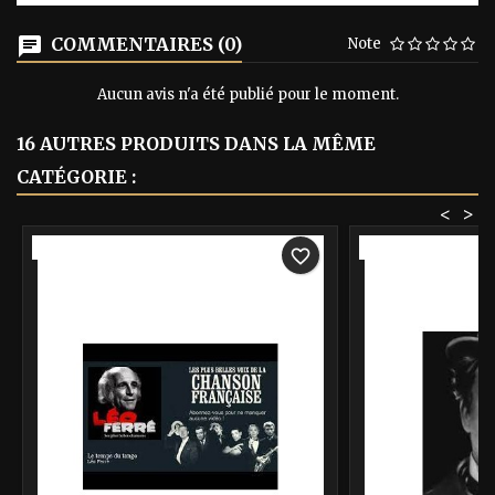
COMMENTAIRES (0)
Note
Aucun avis n'a été publié pour le moment.
16 AUTRES PRODUITS DANS LA MÊME
CATÉGORIE :
<
>
-40%
-40%
favorite_border