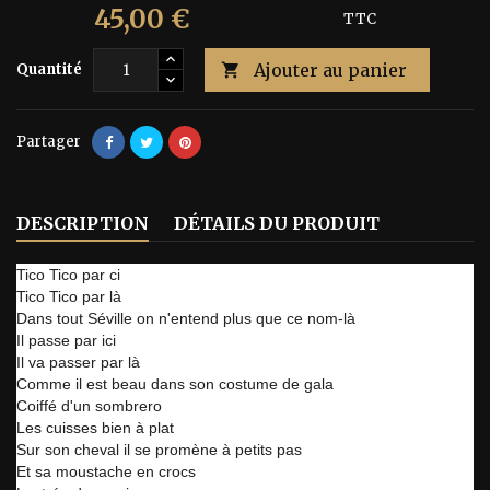
45,00 €
75,00 €
Économisez 40%
TTC
Ajouter au panier
Quantité

Partager
DESCRIPTION
DÉTAILS DU PRODUIT
Tico Tico par ci
Tico Tico par là
Dans tout Séville on n'entend plus que ce nom-là
Il passe par ici
Il va passer par là
Comme il est beau dans son costume de gala
Coiffé d'un sombrero
Les cuisses bien à plat
Sur son cheval il se promène à petits pas
Et sa moustache en crocs