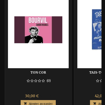
TON COR
TAIS-TO
(0)
Prix
Prix
Prix
30,00 €
42,00
50,00 €
de

Ajouter au panier

Ajou