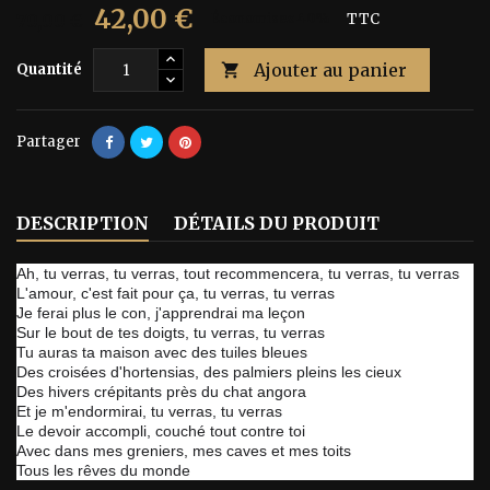
42,00 €
70,00 €
Économisez 40%
TTC
Ajouter au panier
Quantité

Partager
DESCRIPTION
DÉTAILS DU PRODUIT
Ah, tu verras, tu verras, tout recommencera, tu verras, tu verras
L'amour, c'est fait pour ça, tu verras, tu verras
Je ferai plus le con, j'apprendrai ma leçon
Sur le bout de tes doigts, tu verras, tu verras
Tu auras ta maison avec des tuiles bleues
Des croisées d'hortensias, des palmiers pleins les cieux
Des hivers crépitants près du chat angora
Et je m'endormirai, tu verras, tu verras
Le devoir accompli, couché tout contre toi
Avec dans mes greniers, mes caves et mes toits
Tous les rêves du monde