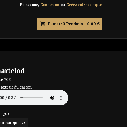
Bienvenue,
Connexion
ou
Créez votre compte
×
×
×
shopping_cart
Panier:
0
Produits - 0,00 €
n
s
martelod
ce
708
'extrait du carton :
orgue