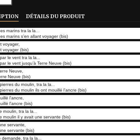
IPTION
DÉTAILS DU PRODUIT
es marins tra la la...
nes marins s’en allant voyager (bis)
nt voyager,
nt voyager (bis)
ar le vent tra la la...
par le vent jusqu’à Terre Neuve (bis)
erre Neuve,
erre Neuve (bis)
ierres du moulin, tra la la...
ierres du moulin ils ont mouillé l’ancre (bis)
uillé l'ancre,
uillé l'ancre (bis)
 moulin, tra la la...
e moulin il y avait une servante (bis)
 une servante,
 une servante (bis)
 demande, tra la la...