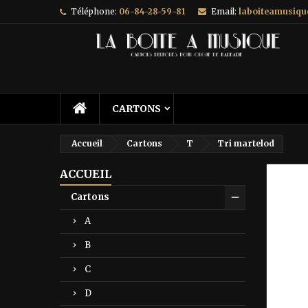
Téléphone:
06-84-28-59-81
Email:
laboiteamusiq
A
C
C
add_circle_outline
Vo
No
d'e
CARTONS
Accueil
Cartons
T
Tri martelod
ACCUEIL
Prix ré
Cartons
A
B
C
D