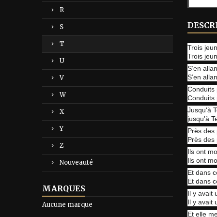
R
DESCR
S
T
Trois jeun
Trois jeu
U
S’en alla
S’en alla
V
Conduits p
W
Conduits 
Jusqu'à T
X
jusqu'à T
Y
Près des p
Près des p
Z
Ils ont mo
Ils ont mo
Nouveauté
Et dans ce
Et dans c
MARQUES
Il y avait
Il y avait
Aucune marque
Et elle me