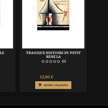
LE
TRAGIQUE HISTOIRE DU PETIT
TROIS
RENÉ LA
(0)
Prix
Prix
12,00 €
20,00 €
de

Ajouter au panier
base