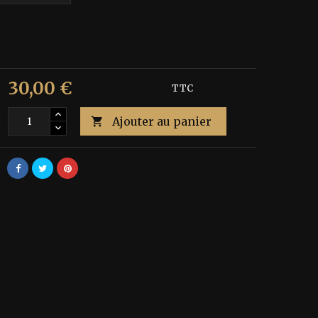
30,00 €
€
Économisez 40%
TTC
Ajouter au panier
é
