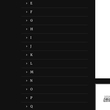
E
F
G
H
I
J
K
L
M
N
O
P
Q