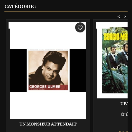
CATÉGORIE :
<
>
-40%
-40%
favorite_border
UPA 
UN MONSIEUR ATTENDAIT