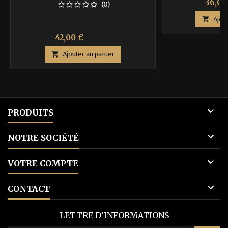
Prix
36,00
(0)

Ajou
Prix
Prix
42,00 €
70,00 €
de

Ajouter au panier
base

PRODUITS

NOTRE SOCIÉTÉ

VOTRE COMPTE

CONTACT
LETTRE D'INFORMATIONS