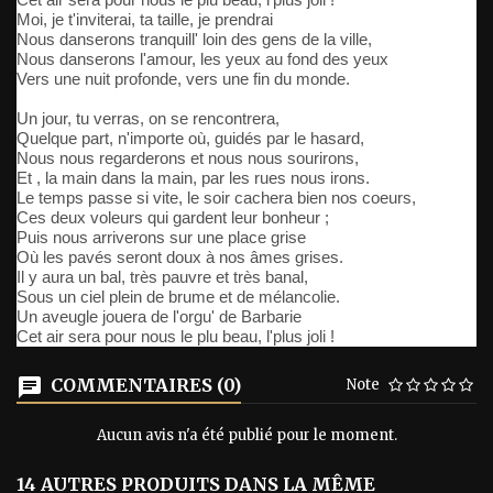
Moi, je t'inviterai, ta taille, je prendrai
Nous danserons tranquill' loin des gens de la ville,
Nous danserons l'amour, les yeux au fond des yeux
Vers une nuit profonde, vers une fin du monde.
Un jour, tu verras, on se rencontrera,
Quelque part, n'importe où, guidés par le hasard,
Nous nous regarderons et nous nous sourirons,
Et , la main dans la main, par les rues nous irons.
Le temps passe si vite, le soir cachera bien nos coeurs,
Ces deux voleurs qui gardent leur bonheur ;
Puis nous arriverons sur une place grise
Où les pavés seront doux à nos âmes grises.
Il y aura un bal, très pauvre et très banal,
Sous un ciel plein de brume et de mélancolie.
Un aveugle jouera de l'orgu' de Barbarie
Cet air sera pour nous le plu beau, l'plus joli !
COMMENTAIRES (0)
Note
Aucun avis n'a été publié pour le moment.
14 AUTRES PRODUITS DANS LA MÊME