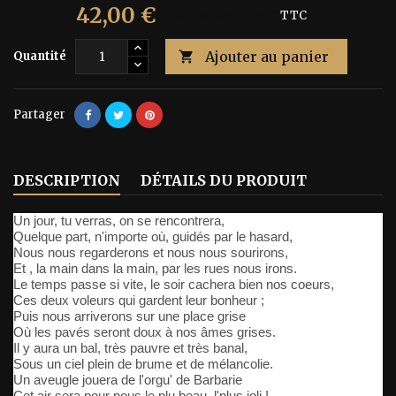
42,00 €
70,00 €
Économisez 40%
TTC
Ajouter au panier
Quantité

Partager
DESCRIPTION
DÉTAILS DU PRODUIT
Un jour, tu verras, on se rencontrera,
Quelque part, n'importe où, guidés par le hasard,
Nous nous regarderons et nous nous sourirons,
Et , la main dans la main, par les rues nous irons.
Le temps passe si vite, le soir cachera bien nos coeurs,
Ces deux voleurs qui gardent leur bonheur ;
Puis nous arriverons sur une place grise
Où les pavés seront doux à nos âmes grises.
Il y aura un bal, très pauvre et très banal,
Sous un ciel plein de brume et de mélancolie.
Un aveugle jouera de l'orgu' de Barbarie
Cet air sera pour nous le plu beau, l'plus joli !