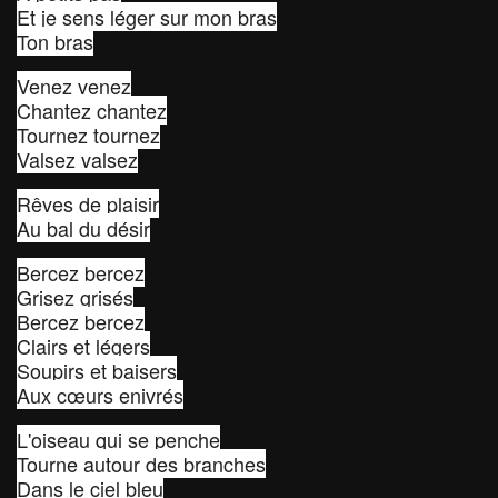
Et je sens léger sur mon bras
Ton bras
Venez venez
Chantez chantez
Tournez tournez
Valsez valsez
Rêves de plaisir
Au bal du désir
Bercez bercez
Grisez grisés
Bercez bercez
Clairs et légers
Soupirs et baisers
Aux cœurs enivrés
L'oiseau qui se penche
Tourne autour des branches
Dans le ciel bleu