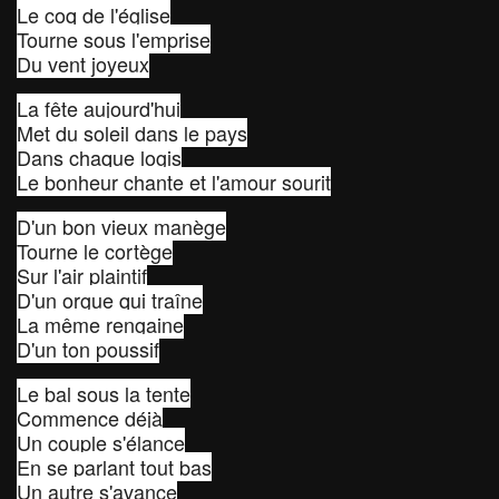
Le coq de l'église
Tourne sous l'emprise
Du vent joyeux
La fête aujourd'hui
Met du soleil dans le pays
Dans chaque logis
Le bonheur chante et l'amour sourit
D'un bon vieux manège
Tourne le cortège
Sur l'air plaintif
D'un orgue qui traîne
La même rengaine
D'un ton poussif
Le bal sous la tente
Commence déjà
Un couple s'élance
En se parlant tout bas
Un autre s'avance