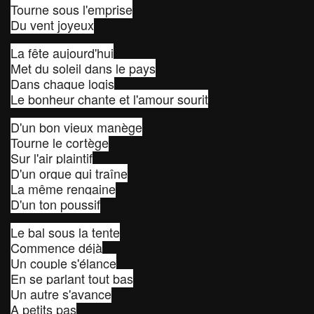
Tourne sous l'emprise
Du vent joyeux
La fête aujourd'hui
Met du soleil dans le pays
Dans chaque logis
Le bonheur chante et l'amour sourit
D'un bon vieux manège
Tourne le cortège
Sur l'air plaintif
D'un orgue qui traîne
La même rengaine
D'un ton poussif
Le bal sous la tente
Commence déjà
Un couple s'élance
En se parlant tout bas
Un autre s'avance
A petits pas