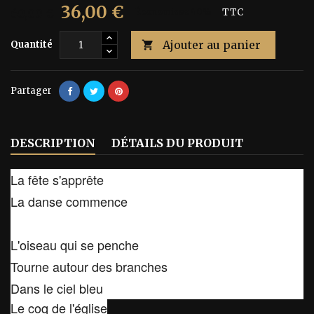
36,00 €
60,00 €
Économisez 40%
TTC
Ajouter au panier
Quantité

Partager
DESCRIPTION
DÉTAILS DU PRODUIT
La fête s'apprête
La danse commence
L'oiseau qui se penche
Tourne autour des branches
Dans le ciel bleu
Le coq de l'église