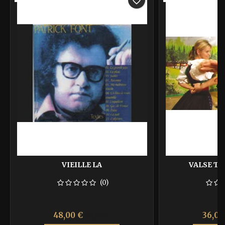
favorite_border
VIEILLE LA
VALSE TY
(0)
Prix
Prix
Prix
48,00 €
36,00
80,00 €