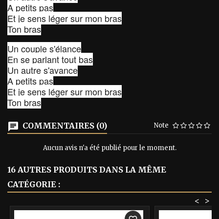
A petits pas
Et je sens léger sur mon bras
Ton bras
Un couple s'élance
En se parlant tout bas
Un autre s'avance
A petits pas
Et je sens léger sur mon bras
Ton bras
COMMENTAIRES (0)
Note
Aucun avis n'a été publié pour le moment.
16 AUTRES PRODUITS DANS LA MÊME
CATÉGORIE :
<
>
-40%
-40%