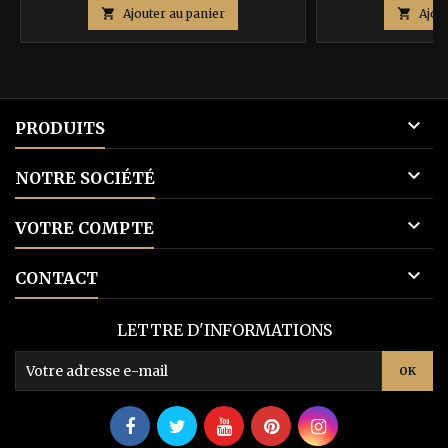
de

Ajouter au panier

Ajou
base

PRODUITS

NOTRE SOCIÉTÉ

VOTRE COMPTE

CONTACT
LETTRE D'INFORMATIONS