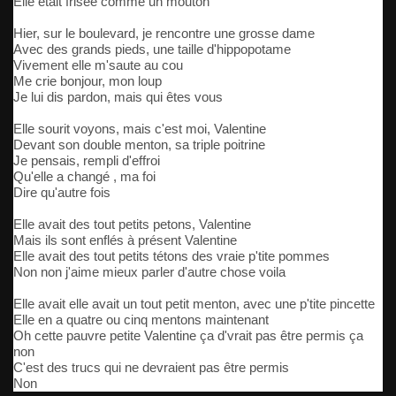
Elle était frisée comme un mouton
Hier, sur le boulevard, je rencontre une grosse dame
Avec des grands pieds, une taille d'hippopotame
Vivement elle m'saute au cou
Me crie bonjour, mon loup
Je lui dis pardon, mais qui êtes vous
Elle sourit voyons, mais c'est moi, Valentine
Devant son double menton, sa triple poitrine
Je pensais, rempli d'effroi
Qu'elle a changé , ma foi
Dire qu'autre fois
Elle avait des tout petits petons, Valentine
Mais ils sont enflés à présent Valentine
Elle avait des tout petits tétons des vraie p'tite pommes
Non non j'aime mieux parler d'autre chose voila
Elle avait elle avait un tout petit menton, avec une p'tite pincette
Elle en a quatre ou cinq mentons maintenant
Oh cette pauvre petite Valentine ça d'vrait pas être permis ça
non
C'est des trucs qui ne devraient pas être permis
Non