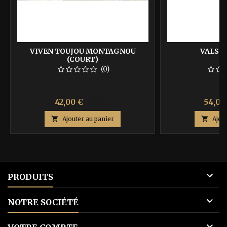
VIVEN TOUJOU MONTAGNOU
VALSE 
(COURT)
(0)
Prix
Prix
Prix
42,00 €
54,00
70,00 €
de

Ajouter au panier

Ajou
base

PRODUITS

NOTRE SOCIÉTÉ
