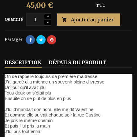
45,00 €
75,00 €
Économisez 40%
TTC
Ajouter au panier
Quantité

Partager
DESCRIPTION
DÉTAILS DU PRODUIT
On se rappelle toujours sa première maîtresse
J'ai gardé d'la mienne un souvenir pleine d'ivresse
Un jour qu'il avait plu
Tous deux on s'était plu
Ensuite on se plut de plus en plus
J'lui d'mandait son nom, elle me dit Valentine
Et comme elle suivait chaque soir la rue Custine
Je pris le même chemin
Et puis j'lui pris la main
J'lui pris tout enfin