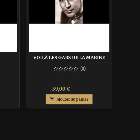
VOILÀ LES GARS DE LA MARINE
V
(0)
Prix
Prix
39,00 €
65,00 €
de

Ajouter au panier
base