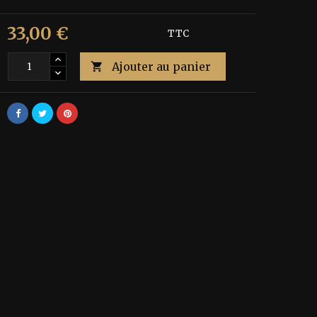
33,00 €
Économisez 40%
TTC
Ajouter au panier
é
