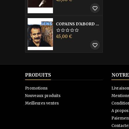
de
favorite_border
base
-40%
COPAINS D’ABORD LES
Prix
Prix
45,00 €
75,00 €
de
favorite_border
base
PRODUITS
NOTRE
Promotions
Livraiso
Nouveaux produits
Mentions
Meilleures ventes
Condition
A propos
Paiement
Contacte