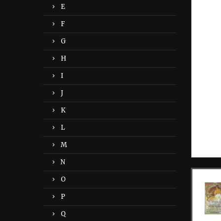
E
F
G
H
I
J
K
L
M
N
O
P
Q