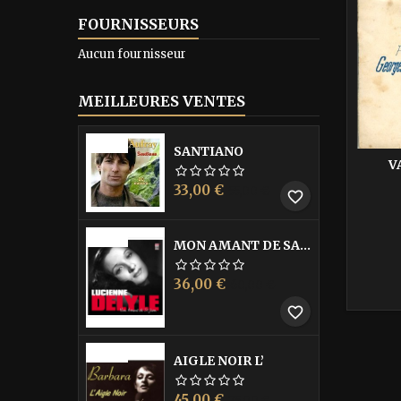
FOURNISSEURS
Aucun fournisseur
MEILLEURES VENTES
-40%
SANTIANO
V
Prix
Prix
33,00 €
55,00 €
favorite_border
de
base
-40%
MON AMANT DE SAINT JEAN
Prix
Prix
36,00 €
60,00 €
de
favorite_border
base
-40%
AIGLE NOIR L’
Prix
Prix
45,00 €
75,00 €