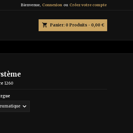
Bienvenue,
Connexion
ou
Créez votre compte
×
×
×
shopping_cart
Panier:
0
Produits - 0,00 €
n
s
ystème
ce
1260
orgue