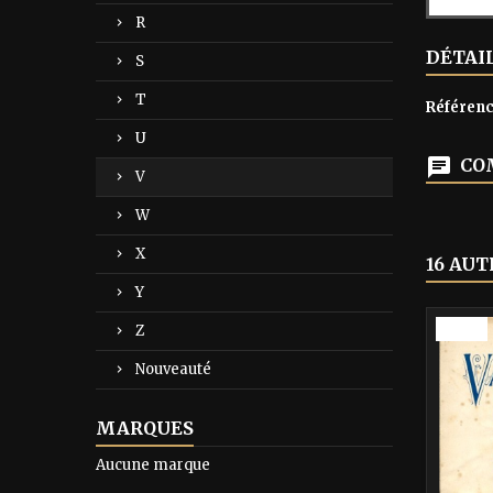
R
DÉTAI
S
T
Référen
U
COM
V
W
X
16 AUT
Y
-40%
Z
Nouveauté
MARQUES
Aucune marque