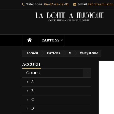
Téléphone:
06-84-28-59-81
Email:
laboiteamusiq
A
C
C
add_circle_outline
Vo
No
d'e
CARTONS
Accueil
Cartons
V
Valsystème
ACCUEIL
Prix ré
Cartons
A
B
C
D