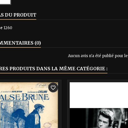
LS DU PRODUIT
ce
1260
MENTAIRES (0)
Aucun avis n'a été publié pour 
RES PRODUITS DANS LA MÊME CATÉGORIE :
-40%
favorite_border