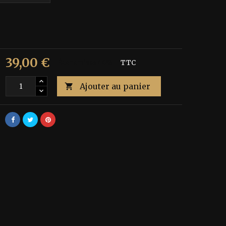
39,00 €
€
Économisez 40%
TTC
Ajouter au panier
é
