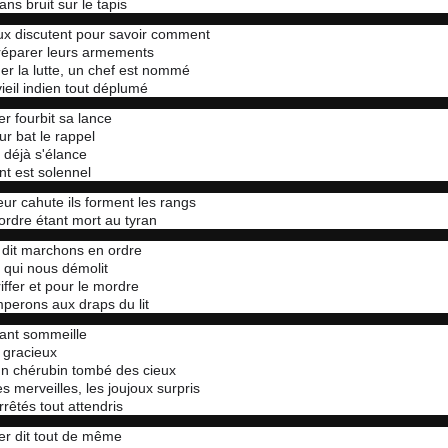
ns bruit sur le tapis
ux discutent pour savoir comment
préparer leurs armements
r la lutte, un chef est nommé
vieil indien tout déplumé
r fourbit sa lance
r bat le rappel
 déjà s'élance
t est solennel
leur cahute ils forment les rangs
ordre étant mort au tyran
 dit marchons en ordre
i qui nous démolit
iffer et pour le mordre
perons aux draps du lit
fant sommeille
 gracieux
 chérubin tombé des cieux
s merveilles, les joujoux surpris
rrêtés tout attendris
r dit tout de même