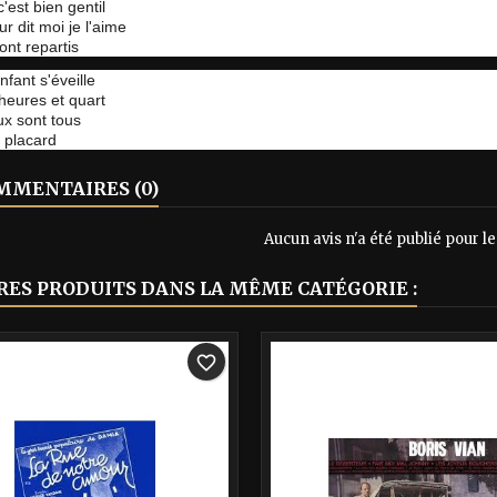
'est bien gentil
r dit moi je l'aime
sont repartis
nfant s'éveille
 heures et quart
ux sont tous
 placard
MENTAIRES (0)
Aucun avis n'a été publié pour 
RES PRODUITS DANS LA MÊME CATÉGORIE :
-40%
favorite_border