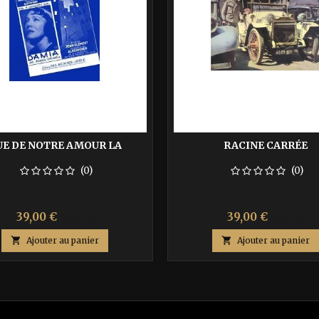
UE DE NOTRE AMOUR LA
RACINE CARRÉE
(0)
(0)
Prix
Prix
Prix
Prix
39,00 €
39,00 €
65,00 €
65,00 €
de
de

Ajouter au panier

Ajouter au panier
base
base