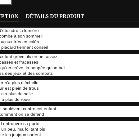
IPTION
DÉTAILS DU PRODUIT
d'éteindre la lumière
combe à son sommeil
joujoux très en colère
 placard tiennent conseil
ux font grève, ils en ont assez
acassés et fracassés
 qu'on crève, la poupée qu'on bat
és des jeux et des combats
r n'a plus d'échelle
r est plein de trous
 n'a plus de selle
n'a plus de roue
se soulèvent contre cet enfant
r comment on se défend
d entrouvre sa porte
 un peu, ma foi tant pis
ue les joujoux sortent