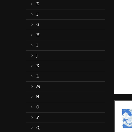
E
F
G
H
I
J
K
L
M
N
O
P
Q