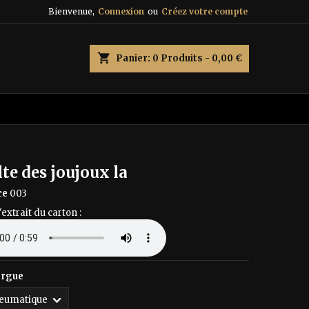
Bienvenue,
Connexion
ou
Créez votre compte
×
×
×
shopping_cart
Panier:
0
Produits - 0,00 €
n
s
te des joujoux la
ce
003
'extrait du carton :
orgue