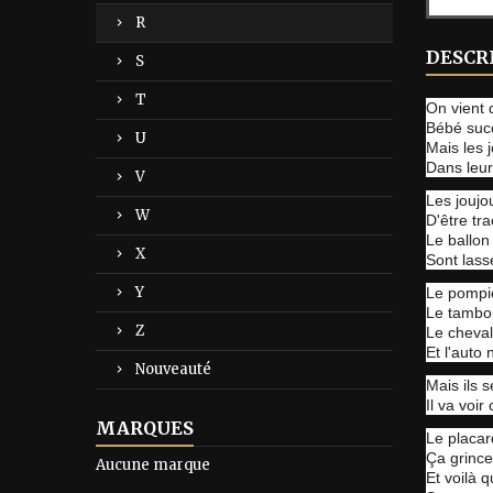
R
DESCR
S
T
On vient 
Bébé suc
U
Mais les 
Dans leur
V
Les joujo
W
D'être tr
Le ballon
X
Sont lass
Y
Le pompie
Le tambou
Z
Le cheval
Et l'auto 
Nouveauté
Mais ils 
Il va voi
MARQUES
Le placar
Ça grince
Aucune marque
Et voilà q