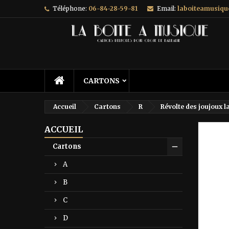
Téléphone:
06-84-28-59-81
Email:
laboiteamusiq
A
C
C
add_circle_outline
Vo
No
d'e
CARTONS
Accueil
Cartons
R
Révolte des joujoux l
ACCUEIL
Prix ré
Cartons
A
B
C
D