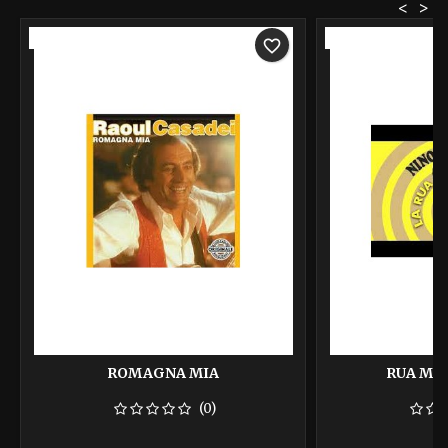
<
>
-40%
-40%
favorite_border
ROMAGNA MIA
RUA MA
(0)