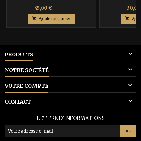
Prix
Prix
Prix
45,00 €
30,00
75,00 €
de

Ajouter au panier

Ajou
base

PRODUITS

NOTRE SOCIÉTÉ

VOTRE COMPTE

CONTACT
LETTRE D'INFORMATIONS