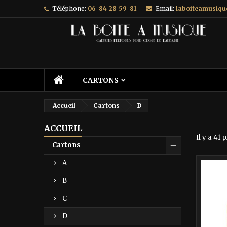
Téléphone:
06-84-28-59-81
Email:
laboiteamusiq
A
(
C
C
add_circle_outline
((
Vo
No
d'e
CARTONS
Accueil
Cartons
D
ACCUEIL
Il y a 41 
Cartons
A
-40%
B
C
D