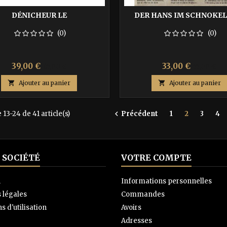
DÉNICHEUR LE
DER HANS IM SCHNOKE
(0)
(0)
Prix
Prix
Prix
Prix
39,00 €
33,00 €
65,00 €
55,00 €
de
de

Ajouter au panier

Ajouter au panier
base
base
 13-24 de 41 article(s)
Précédent
1
2
3
4

 SOCIÉTÉ
VOTRE COMPTE
n
Informations personnelles
 légales
Commandes
s d'utilisation
Avoirs
Adresses