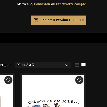
Bienvenue,
Connexion
ou
Créez votre compte
×
×
×
×
shopping_cart
Panier:
0
Produits - 0,00 €
)
n
s



er par :
Nom, A à Z
-40%
favorite_border
favorite_border