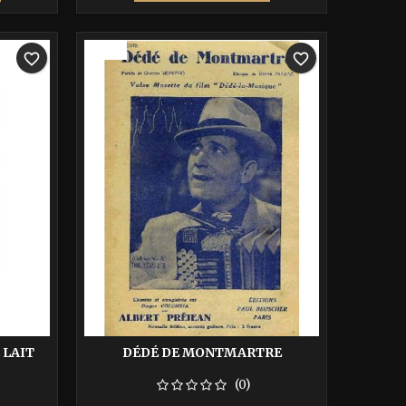
base
-40%
favorite_border
favorite_border
 LAIT
DÉDÉ DE MONTMARTRE
(0)