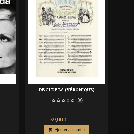
DE CI DE LÀ (VÉRONIQUE)
(0)
Prix
Prix
39,00 €
65,00 €
de

Ajouter au panier