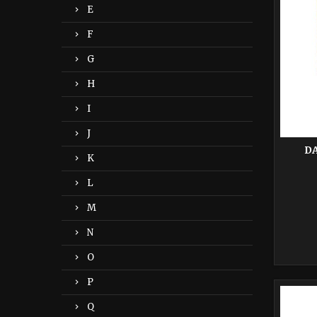
E
F
G
H
I
J
DA
K
L
M
N
O
P
-40%
Q