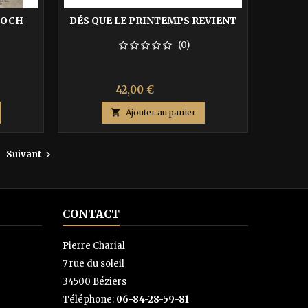
LOCH
DÉS QUE LE PRINTEMPS REVIENT
(0)
Prix
Prix
42,00 €
70,00 €
de

Ajouter au panier
base
Suivant

CONTACT
Pierre Charial
7 rue du soleil
34500 Béziers
Téléphone:
06-84-28-59-81