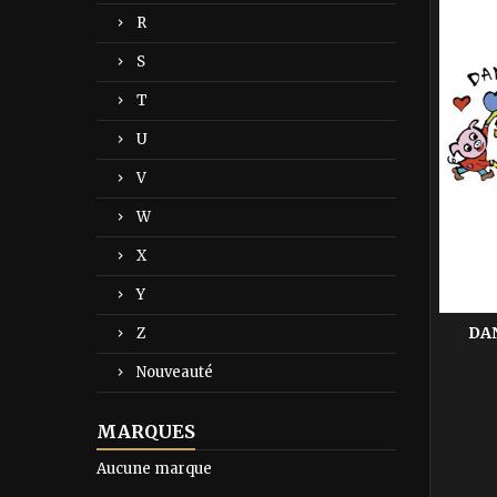
R
S
T
U
V
W
X
Y
DAN
Z
Nouveauté
MARQUES
Aucune marque