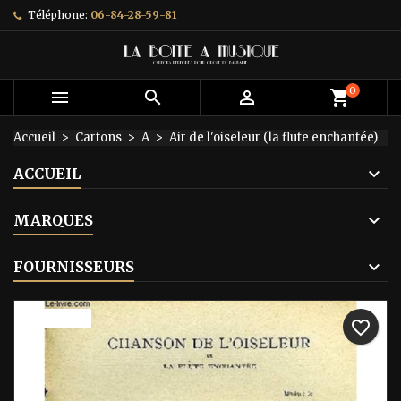
Téléphone:
06-84-28-59-81
×
×
×
Ajouter à ma liste d'envies
Créer une liste d'envies
Connexion
add_circle_outline
Créer une nouvelle liste
Vous devez être connecté pour ajouter des produits
Nom de la liste d'envies
0



shopping_cart
à votre liste d'envies.
Accueil
Cartons
A
Air de l'oiseleur (la flute enchantée)
Annuler
Connexion
ACCUEIL
Annuler
Créer une liste d'envies
MARQUES
FOURNISSEURS
Prix réduit
favorite_border