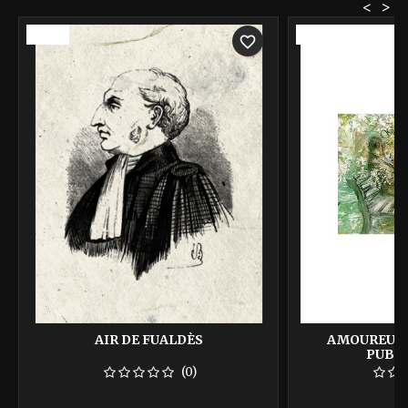
<
>
-40%
-40%
favorite_border
AIR DE FUALDÈS
AMOUREUX 
PUBLI
(0)