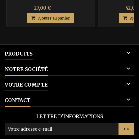
Prix
Prix
Prix
27,00 €
42,00
45,00 €
de

Ajouter au panier

Ajou
base

PRODUITS

NOTRE SOCIÉTÉ

VOTRE COMPTE

CONTACT
LETTRE D'INFORMATIONS