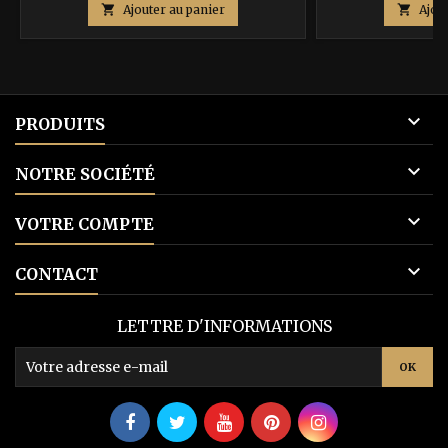
de

Ajouter au panier

Ajou
base

PRODUITS

NOTRE SOCIÉTÉ

VOTRE COMPTE

CONTACT
LETTRE D'INFORMATIONS