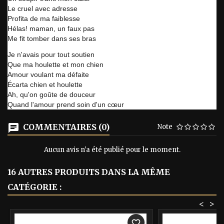
Le cruel avec adresse
Profita de ma faiblesse
Hélas! maman, un faux pas
Me fit tomber dans ses bras
Je n'avais pour tout soutien
Que ma houlette et mon chien
Amour voulant ma défaite
Écarta chien et houlette
Ah, qu'on goûte de douceur
Quand l'amour prend soin d'un cœur
COMMENTAIRES (0)
Note
Aucun avis n'a été publié pour le moment.
16 AUTRES PRODUITS DANS LA MÊME
CATÉGORIE :
<
>
-40%
-40%
favorite_border