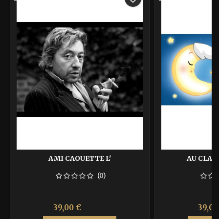
AMI CAOUETTE L'
AU CLAIR
(0)
Prix
Prix
Prix
39,00 €
39,00
65,00 €