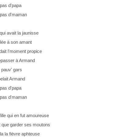
 pas d'papa
t pas d'maman
ui avait la jaunisse
'filée à son amant
dait l'moment propice
repasser à Armand
n pauv' gars
pelait Armand
 pas d'papa
t pas d'maman
fille qui en fut amoureuse
t que garder ses moutons
'fila la fièvre aphteuse