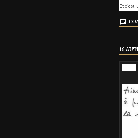
Et c'est 
COM
16 AUT
-40%