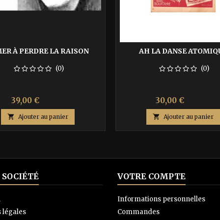
ER À PERDRE LA RAISON
AH LA DANSE ATOMIQ
(0)
(0)
Prix
Prix
Prix
Prix
39,00 €
30,00 €
65,00 €
50,00 €
de
de

Ajouter au panier

Ajouter au panier
base
base
 SOCIÉTÉ
VOTRE COMPTE
n
Informations personnelles
 légales
Commandes