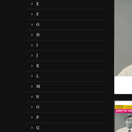
E
F
G
H
I
J
K
L
M
N
O
P
Q