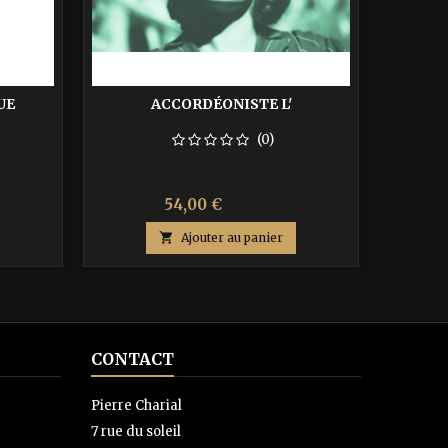
UE
ACCORDÉONISTE L'
(0)
Prix
Prix
54,00 €
90,00 €
de

Ajouter au panier
base
CONTACT
Pierre Charial
7 rue du soleil