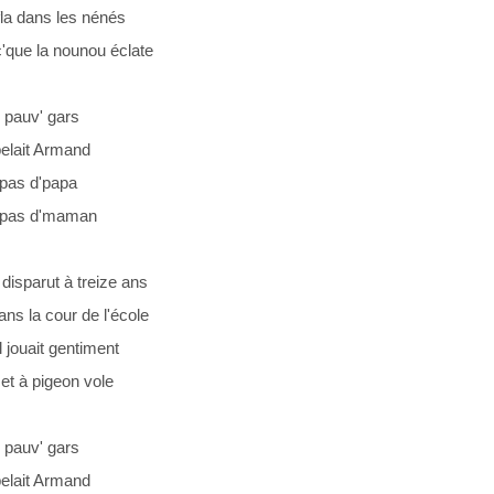
ffla dans les nénés
'que la nounou éclate
n pauv' gars
pelait Armand
 pas d'papa
t pas d'maman
disparut à treize ans
ans la cour de l'école
l jouait gentiment
 et à pigeon vole
n pauv' gars
pelait Armand