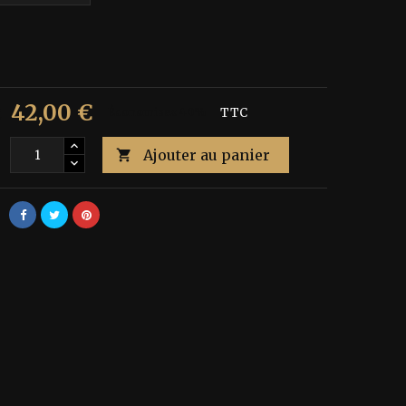
42,00 €
€
Économisez 40%
TTC
Ajouter au panier
é
