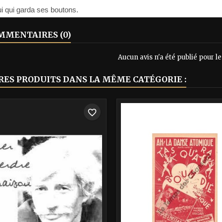
lui qui garda ses boutons.
MENTAIRES (0)
Aucun avis n'a été publié pour 
RES PRODUITS DANS LA MÊME CATÉGORIE :
-40%
favorite_border