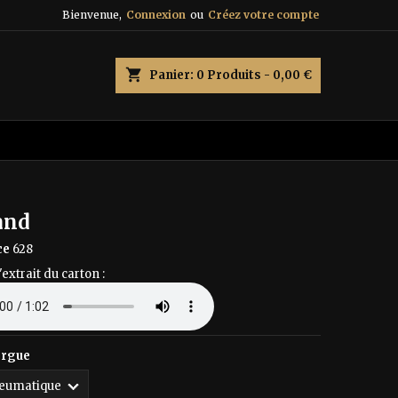
Bienvenue,
Connexion
ou
Créez votre compte
×
×
×
shopping_cart
Panier:
0
Produits - 0,00 €
n
s
and
ce
628
'extrait du carton :
orgue