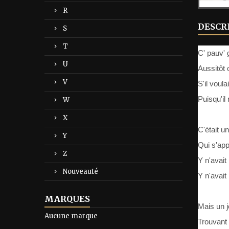
R
DESCR
S
T
C' pauv' 
U
Aussitôt
V
S'il voul
Puisqu'il
W
X
C'était u
Y
Qui s'ap
Z
Y n'avait
Nouveauté
Y n'avai
MARQUES
Mais un j
Aucune marque
Trouvant 