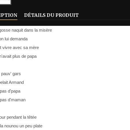
IPTION
DÉTAILS DU PRODUIT
gosse naquit dans la misère
 on lui demanda
ait vivre avec sa mère
 n'avait plus de papa
n pauv' gars
pelait Armand
 pas d'papa
t pas d'maman
our pendant la têtée
la nounou un peu plate