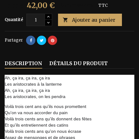
42,00 €
70,00 €
Économisez 40%
TTC
Ajouter au panier
Quantité

Partager
DESCRIPTION
DÉTAILS DU PRODUIT
Ah, ça ira, ça ira, ça ira
Les aristocrates à la lanterne
Ah, ça ira, ça ira, ça ira
Les aristocrates, on les pendra
Voilà trois cent ans qu'ils nous promettent
Qu'on va nous accorder du pain
Voilà trois cents ans qu'ils donnent des fêtes
Et qu'ils entretiennent des catins
Voilà trois cents ans qu'on nous écrase
Assez de mensonges et de phrases