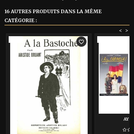
16 AUTRES PRODUITS DANS LA MÊME
CATÉGORIE :
<
>
-40%
-40%
favorite_border
AY 