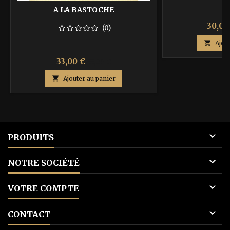
A LA BASTOCHE
Prix
30,00
(0)

Ajou
Prix
Prix
33,00 €
55,00 €
de

Ajouter au panier
base

PRODUITS

NOTRE SOCIÉTÉ

VOTRE COMPTE

CONTACT