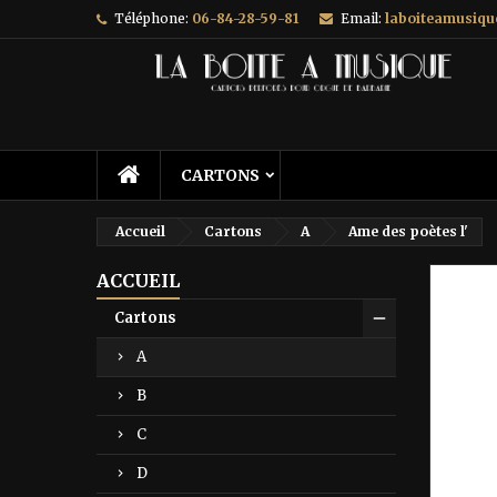
Téléphone:
06-84-28-59-81
Email:
laboiteamusiq
A
C
C
add_circle_outline
Vo
No
d'e
CARTONS
Accueil
Cartons
A
Ame des poètes l'
ACCUEIL
Prix ré
Cartons
A
B
C
D