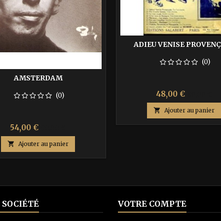
ADIEU VENISE PROVEN
(0)
AMSTERDAM
Prix
Prix
48,00 €
80,00 €
(0)
de

Ajouter au panier
base
Prix
Prix
54,00 €
90,00 €
de

Ajouter au panier
base
 SOCIÉTÉ
VOTRE COMPTE