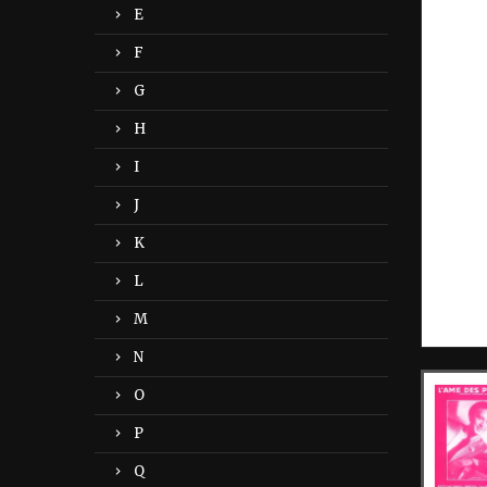
E
F
G
H
I
J
K
L
M
N
O
P
Q