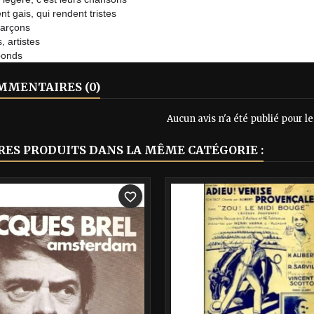
nt gais, qui rendent tristes
 garçons
, artistes
bonds
MENTAIRES (0)
Aucun avis n'a été publié pour 
RES PRODUITS DANS LA MÊME CATÉGORIE :
-40%
favorite_border