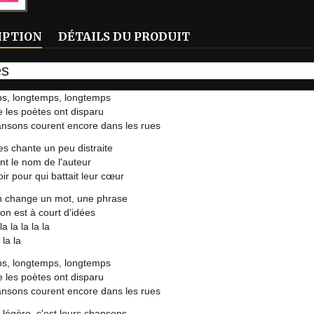
IPTION
DÉTAILS DU PRODUIT
es
s, longtemps, longtemps
 les poètes ont disparu
nsons courent encore dans les rues
les chante un peu distraite
nt le nom de l'auteur
ir pour qui battait leur cœur
n change un mot, une phrase
on est à court d'idées
la la la la la
 la la
s, longtemps, longtemps
 les poètes ont disparu
nsons courent encore dans les rues
légère, c'est leurs chansons