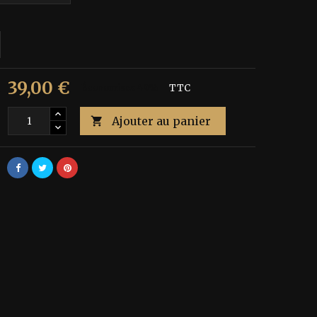
39,00 €
€
Économisez 40%
TTC
Ajouter au panier
é
