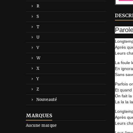
R
DESCR
S
T
Parol
U
Longtemp
Après que
V
Leurs cha
W
La foule 
X
En ignora
Sans savo
Y
Parfois o
Z
Et quand 
On fait la 
Nouveauté
La la la la
Longtemp
MARQUES
Après que
Leurs cha
Aucune marque
Leur âme 