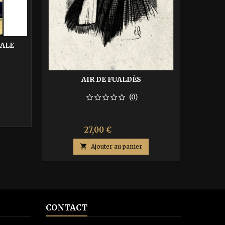
ÇALE
AIR DE FUALDÈS
AM
(0)
Prix
Prix
27,00 €
45,00 €
de

Ajouter au panier
base
CONTACT