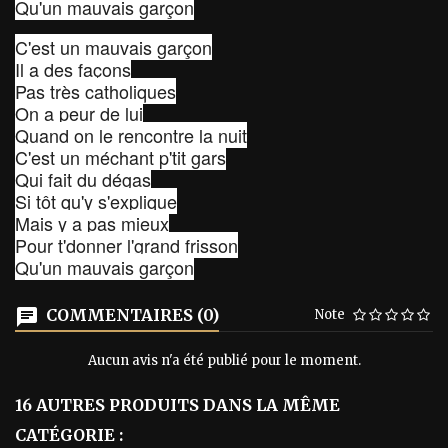
Qu'un mauvais garçon
C'est un mauvais garçon
Il a des façons
Pas très catholiques
On a peur de lui
Quand on le rencontre la nuit
C'est un méchant p'tit gars
Qui fait du dégas
Si tôt qu'y s'explique
Mais y a pas mieux
Pour t'donner l'grand frisson
Qu'un mauvais garçon
COMMENTAIRES (0)
Note
Aucun avis n'a été publié pour le moment.
16 AUTRES PRODUITS DANS LA MÊME
CATÉGORIE :