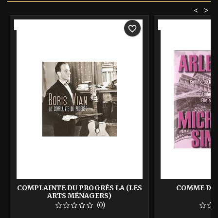
<
>
-40%
-40%
favorite_border
COMPLAINTE DU PROGRÈS LA (LES
COMME DE 
ARTS MÉNAGERS)
(0)