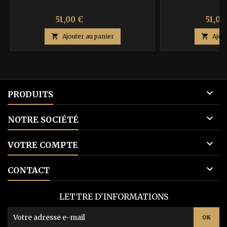
Prix
Prix
Prix
51,00 €
51,00
85,00 €
de

Ajouter au panier

Ajou
base

PRODUITS

NOTRE SOCIÉTÉ

VOTRE COMPTE

CONTACT
LETTRE D'INFORMATIONS