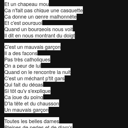
Et un chapeau mou
Ça n'fait pas chique une casquette
Ça donne un genre malhonnête
Et c'est pourquoi
Quand un bourgeois nous voit
Il dit en nous montrant du doigt
C'est un mauvais garçon
Il a des façons
Pas très catholiques
On a peur de lui
Quand on le rencontre la nuit
C'est un méchant p'tit gars
Qui fait du dégas
Si tôt qu'y s'explique
Ça joue du poing
D'la tête et du chausson
Un mauvais garçon
Toutes les belles dames
Pleines de perles et de diam's