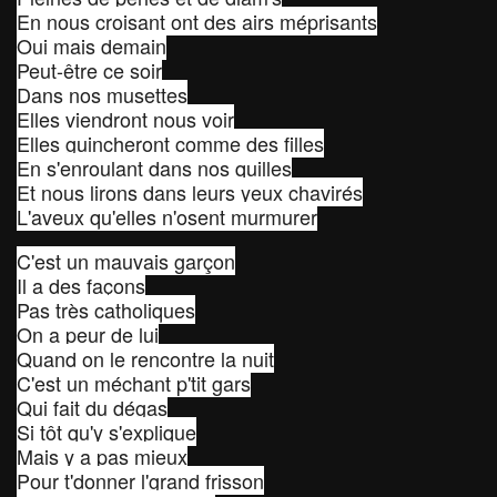
En nous croisant ont des airs méprisants
Oui mais demain
Peut-être ce soir
Dans nos musettes
Elles viendront nous voir
Elles guincheront comme des filles
En s'enroulant dans nos quilles
Et nous lirons dans leurs yeux chavirés
L'aveux qu'elles n'osent murmurer
C'est un mauvais garçon
Il a des façons
Pas très catholiques
On a peur de lui
Quand on le rencontre la nuit
C'est un méchant p'tit gars
Qui fait du dégas
Si tôt qu'y s'explique
Mais y a pas mieux
Pour t'donner l'grand frisson