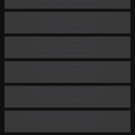
Gentil coq’licot, Mesdames.
Gentil coq’licot nouveau.
Qu’un rossignol vint sur ma main, (bis)
Il me dit trois mots en latin :
Gentil coq’licot, Mesdames.
Gentil coq’licot nouveau.
Il me dit trois mots en latin, (bis)
Que les hommes ne valent rien :
Gentil coq’licot, Mesdames.
Gentil coq’licot nouveau.
Que les hommes ne valent rien, (bis)
Et les garçons encor bien moins :
Gentil coq’licot, Mesdames.
Gentil coq’licot nouveau.
Et les garçons encor bien moins, (bis)
Des dames il ne me dit rien :
Gentil coq’licot, Mesdames.
Gentil coq’licot nouveau.
Des dames il ne me dit rien, (bis)
Mais des d’moiselles beaucoup de bien :
Gentil coq’licot, Mesdames.
Gentil coq’licot nouveau.