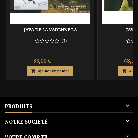
JAVA DE LA VARENNE LA
JAVA
(0)
Prix
Prix
Prix
39,00 €
48,00
65,00 €
de

Ajouter au panier

Ajou
base

PRODUITS

NOTRE SOCIÉTÉ

VOTRE COMPTE