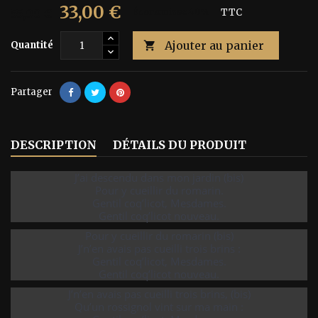
33,00 €
55,00 €
Économisez 40%
TTC
Ajouter au panier
Quantité

Partager
DESCRIPTION
DÉTAILS DU PRODUIT
J’ai descendu dans mon jardin (bis)
Pour y cueillir du romarin.
Gentil coq’licot, Mesdames.
Gentil coq’licot nouveau.
Pour y cueillir du romarin (bis)
J’n’en avais pas cueilli trois brins :
Gentil coq’licot, Mesdames.
Gentil coq’licot nouveau.
J’n’en avais pas cueilli trois brins, (bis)
Qu’un rossignol vint sur ma main :