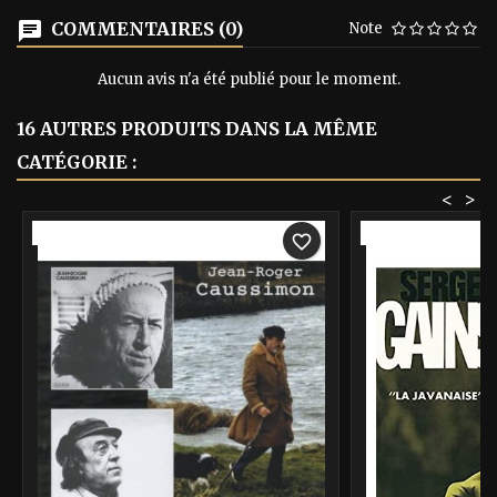
COMMENTAIRES (0)
Note
Aucun avis n'a été publié pour le moment.
16 AUTRES PRODUITS DANS LA MÊME
CATÉGORIE :
<
>
-40%
-40%
favorite_border