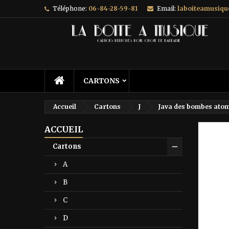
Téléphone:
06-84-28-59-81
Email:
laboiteamusiq
A
C
C
add_circle_outline
Vo
No
d'e
CARTONS
Accueil
Cartons
J
Java des bombes atom
ACCUEIL
Prix ré
Cartons
A
B
C
D