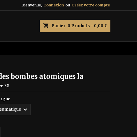
Bienvenue,
Connexion
ou
Créez votre compte
×
×
×
shopping_cart
Panier:
0
Produits - 0,00 €
n
s
 des bombes atomiques la
ce
38
orgue