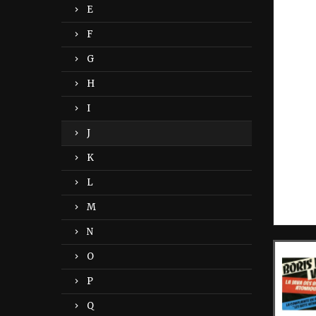
E
F
G
H
I
J
K
L
M
N
O
P
Q