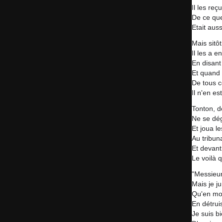
Il les reç
De ce qu
Etait auss
Mais sitôt
Il les a 
En disant
Et quand
De tous 
Il n'en es
Tonton, d
Ne se dé
Et joua le
Au tribuna
Et devant
Le voilà q
"Messieur
Mais je j
Qu'en mo
En détrui
Je suis b