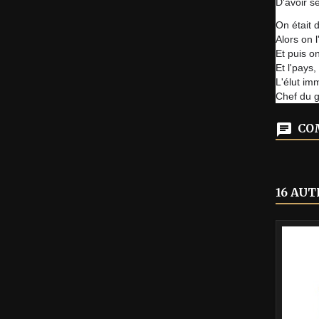
D'avoir s
On était 
Alors on
Et puis on
Et l'pays
L'élut i
Chef du 
COM
16 AUT
-40%