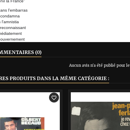
ervi la France"
dans l'embarras
 l'condamna
 l'amnistia
, reconnaissant
mmédiatement
gouvernement
MENTAIRES (0)
Aucun avis n'a été publié pour 
RES PRODUITS DANS LA MÊME CATÉGORIE :
-40%
favorite_border