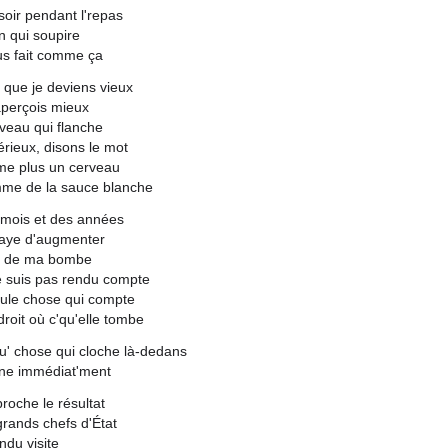
 soir pendant l'repas
on qui soupire
us fait comme ça
que je deviens vieux
aperçois mieux
rveau qui flanche
rieux, disons le mot
me plus un cerveau
mme de la sauce blanche
 mois et des années
saye d'augmenter
e de ma bombe
e suis pas rendu compte
ule chose qui compte
droit où c'qu'elle tombe
u' chose qui cloche là-dedans
rne immédiat'ment
roche le résultat
grands chefs d'État
ndu visite