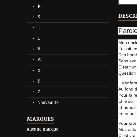
R
DESCR
S
T
Parol
U
Mon oncle
Faisait e
V
Des bomb
W
Sans avoi
C'était un
X
Question 
Y
Il s'enfer
Au fond d
Z
Pour fair
Et le soir
Nouveauté
Et nous m
En nous r
MARQUES
Pour fab
Aucune marque
Mes enfa
C'est vra