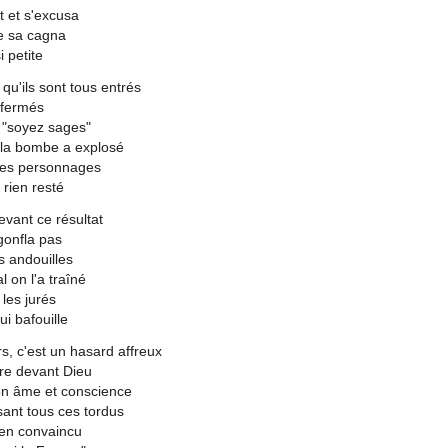
ut et s'excusa
e sa cagna
i petite
 qu'ils sont tous entrés
enfermés
 "soyez sages"
 la bombe a explosé
ces personnages
t rien resté
evant ce résultat
gonfla pas
s andouilles
l on l'a traîné
 les jurés
ui bafouille
s, c'est un hasard affreux
ure devant Dieu
n âme et conscience
sant tous ces tordus
ien convaincu