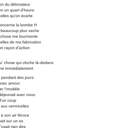
on du détonateur
en un quart d'heure
celles qu'on écarte
 concerne la bombe H
s beaucoup plus vache
 chose me tourmente
celles de ma fabrication
un rayon d'action
u' chose qui cloche là-dedans
urne immédiatement
é pendant des jours
avec amour
er l'modèle
déjeunait avec nous
 d'un coup
aux vermicelles
 à son air féroce
bait sur un os
osait rien dire