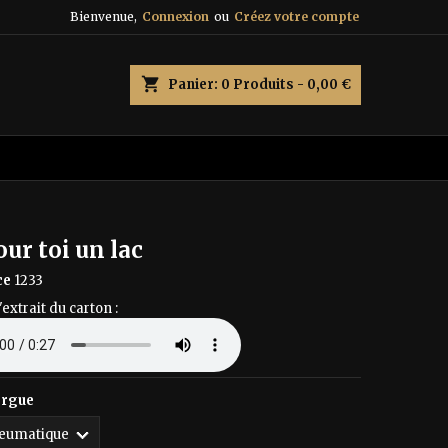
Bienvenue,
Connexion
ou
Créez votre compte
×
×
×
shopping_cart
Panier:
0
Produits - 0,00 €
n
s
pour toi un lac
ce
1233
'extrait du carton :
orgue