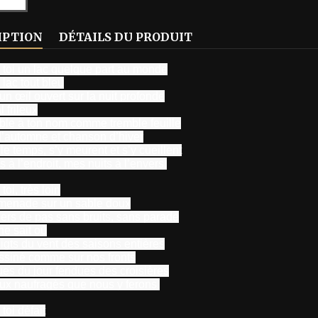
IPTION
DÉTAILS DU PRODUIT
r toi un lac quelque part au monde
lac tout bleu
 œil ouvert sur la nuit profonde
l frileux
ble à ton nom comme tremble feuille
d’automne et chanson d’hiver
le temps, s’y meurent et s’y cueillent
 à l’endroit, mes nuits à l’envers.
toi, très loin
menade sur un sable doux
iers de pas sans bruits, sans parade
ne sait où
oigts du vent des saisons entières
ssiné comme sur nos fronts
es du jour fendues des croisières
x naufragés que nous y ferons.
 toi défait