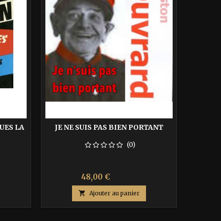
UES LA
JE NE SUIS PAS BIEN PORTANT
JOYEU
(0)
Prix
Prix
48,00 €
80,00 €
de

Ajouter au panier
base