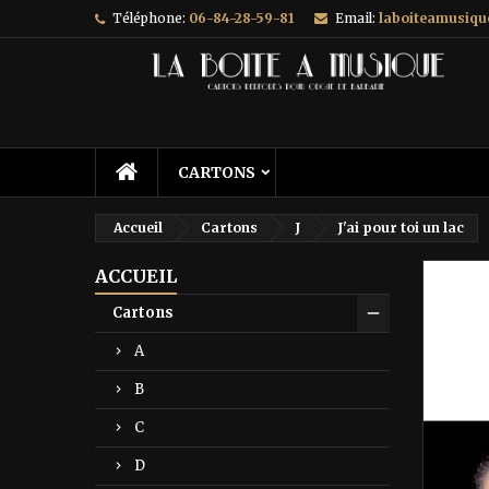
Téléphone:
06-84-28-59-81
Email:
laboiteamusiq
A
C
C
add_circle_outline
Vo
No
d'e
CARTONS
Accueil
Cartons
J
J'ai pour toi un lac
ACCUEIL
Prix ré
Cartons
A
B
C
D