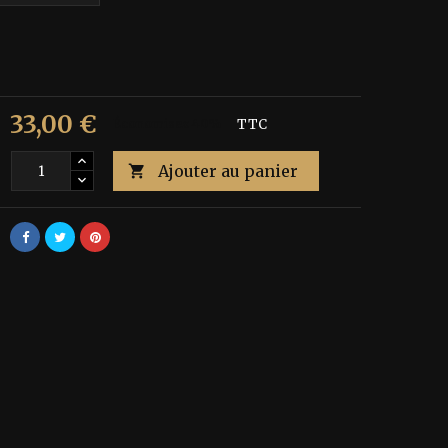
33,00 €
Économisez 40%
TTC
Ajouter au panier
é
