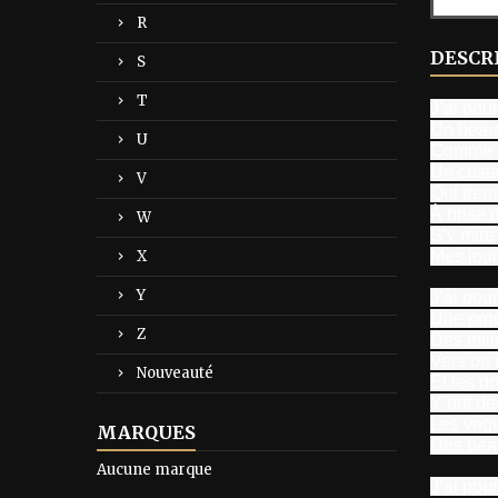
R
DESCR
S
T
J’ai pou
Un beau 
U
Comme un
Un crista
V
Qui trem
À brise 
W
S’y mire 
X
Mes jours
Y
J’ai pour 
Une pro
Z
Des mill
Vers on 
Nouveauté
Et les d
Y ont de
Les vagu
MARQUES
Des beau
Aucune marque
J’ai pour