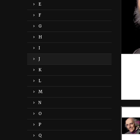
E
F
G
H
I
J
K
L
M
N
O
P
Q