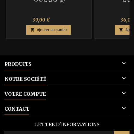
(0)
Prix
Prix
Prix
39,00 €
36,00
65,00 €
de

Ajouter au panier

Ajou
base

PRODUITS

NOTRE SOCIÉTÉ

VOTRE COMPTE

CONTACT
LETTRE D'INFORMATIONS