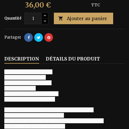
36,00 €
60,00 €
Économisez 40%
TTC
Ajouter au panier
Quantité

Partager
DESCRIPTION
DÉTAILS DU PRODUIT
Quand tous les affamés
Et tous les opprimés
Entendront tous l’appel
Le cri de liberté
Toutes les chaînes brisées
Tomberont pour l’éternité
On peut chanter tous les poèmes des sages
Et on peut parler de l’humilité
Mais il faut s’unir pour abolir injustice et pauvreté
Les hommes sont tous pareils