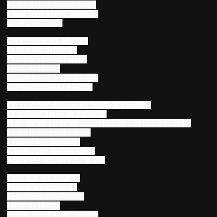
Ils ont tous le même soleil
Il faut, mes frères, préparer
Le jour de clarté
Quand tous les affamés
Et tous les opprimés
Entendront tous l’appel
Le cri de liberté
Toutes les chaînes brisées
Tomberont pour l’éternité
On peut discuter sur les droits de l’homme
Et on peut parler de fraternité
Mais qu’les hommes soient jaunes ou blancs ou noirs
Ils ont la même destinée
Laissez vos préjugés
Rejetez vos vieilles idées
Apprenez seulement l’amitié
Pour que les affamés
Et tous les opprimés
Entendent tous l’appel
Le cri de liberté
Toutes les chaînes brisées