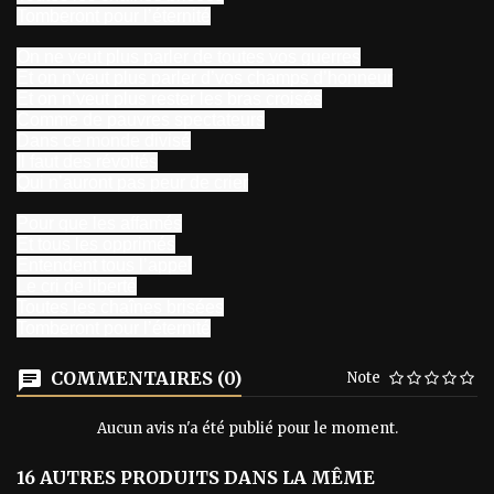
Tomberont pour l’éternité
On ne veut plus parler de toutes vos guerres
Et on n’veut plus parler d’vos champs d’honneur
Et on n’veut plus rester les bras croisés
Comme de pauvres spectateurs
Dans ce monde divisé
Il faut des révoltés
Qui n’auront pas peur de crier
Pour que les affamés
Et tous les opprimés
Entendent tous l’appel
Le cri de liberté
Toutes les chaînes brisées
Tomberont pour l’éternité
COMMENTAIRES (0)
Note
Aucun avis n'a été publié pour le moment.
16 AUTRES PRODUITS DANS LA MÊME