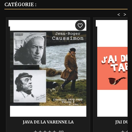
CATÉGORIE :
<
>
-40%
-40%
favorite_border
JAVA DE LA VARENNE LA
J'AI DU