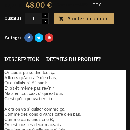
48,00 €
80,00 €
Économisez 40%
TTC
Ajouter au panier
Quantité

Partager
DESCRIPTION
DÉTAILS DU PRODUIT
On aurait pu se dire tout ça
Ailleurs qu'au café d'en bas,
Que t'allais p't êt' partir
Et p't êt' même pas rev'nir,
Mais en tout cas, c' qui est sûr,
C'est qu'on pouvait en rire.
Alors on va s' quitter comme ça,
Comme des cons d'vant l' café d'en bas.
Comme dans une série B,
On est tous les deux mauvais.
On s'est moqué tellement d' fois