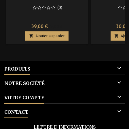
(0)
Prix
Prix
Prix
39,00 €
30,00
65,00 €
de

Ajouter au panier

Ajou
base

PRODUITS

NOTRE SOCIÉTÉ

VOTRE COMPTE

CONTACT
LETTRE D'INFORMATIONS