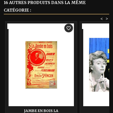
16 AUTRES PRODUITS DANS LA MÊME
CATÉGORIE :
<
>
-40%
-40%
favorite_border
JAMBE EN BOIS LA