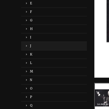
E
F
G
H
I
J
K
L
M
N
O
P
Q