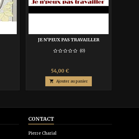
JE N'PEUX PAS TRAVAILLER
J'EN
(0)
Prix
Prix
54,00 €
90,00 €
de

Ajouter au panier
base
CONTACT
Pierre Charial