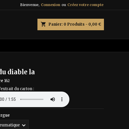
Bienvenue,
Connexion
ou
Créez votre compte
×
×
×
shopping_cart
Panier:
0
Produits - 0,00 €
n
s
du diable la
ce
162
'extrait du carton :
orgue