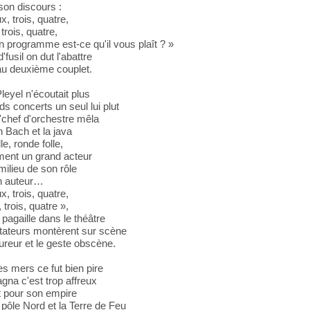
son discours :
x, trois, quatre,
trois, quatre,
 programme est-ce qu'il vous plaît ? »
fusil on dut l'abattre
 au deuxième couplet.
Pleyel n'écoutait plus
s concerts un seul lui plut
l'chef d'orchestre mêla
 Bach et la java
e, ronde folle,
ent un grand acteur
ilieu de son rôle
on auteur…
x, trois, quatre,
 trois, quatre »,
 pagaille dans le théâtre
tateurs montèrent sur scène
fureur et le geste obscène.
es mers ce fut bien pire
gna c'est trop affreux
lait pour son empire
pôle Nord et la Terre de Feu