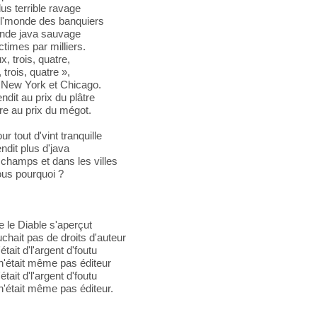
lus terrible ravage
 l'monde des banquiers
ande java sauvage
ctimes par milliers.
x, trois, quatre,
 trois, quatre »,
t New York et Chicago.
ndit au prix du plâtre
are au prix du mégot.
ur tout d'vint tranquille
ndit plus d'java
champs et dans les villes
us pourquoi ?
 le Diable s'aperçut
ouchait pas de droits d'auteur
était d'l'argent d'foutu
 n'était même pas éditeur
était d'l'argent d'foutu
 n'était même pas éditeur.