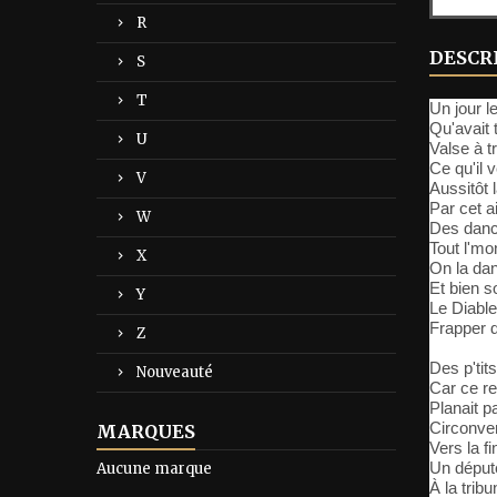
R
DESCR
S
T
Un jour le
Qu'avait 
U
Valse à t
Ce qu'il 
V
Aussitôt l
Par cet a
W
Des danc
Tout l'mo
X
On la dan
Et bien s
Y
Le Diable
Frapper 
Z
Des p'ti
Nouveauté
Car ce re
Planait pa
Circonven
MARQUES
Vers la f
Un député
Aucune marque
À la trib