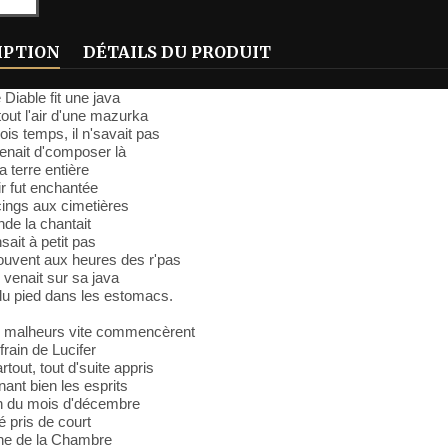
IPTION
DÉTAILS DU PRODUIT
 Diable fit une java
tout l'air d'une mazurka
rois temps, il n'savait pas
venait d'composer là
a terre entière
ir fut enchantée
ings aux cimetières
nde la chantait
sait à petit pas
ouvent aux heures des r'pas
 venait sur sa java
du pied dans les estomacs.
ts malheurs vite commencèrent
frain de Lucifer
rtout, tout d'suite appris
ant bien les esprits
in du mois d'décembre
 pris de court
une de la Chambre