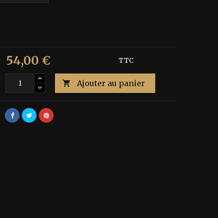
54,00 €
€
Économisez 40%
TTC
Ajouter au panier
é
