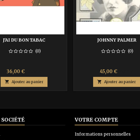
J'AI DU BON TABAC
JOHNNY PALMER
(0)
(0)
Prix
Prix
Prix
Prix
36,00 €
45,00 €
60,00 €
75,00 €
de
de

Ajouter au panier

Ajouter au panier
base
base
 SOCIÉTÉ
VOTRE COMPTE
n
Informations personnelles