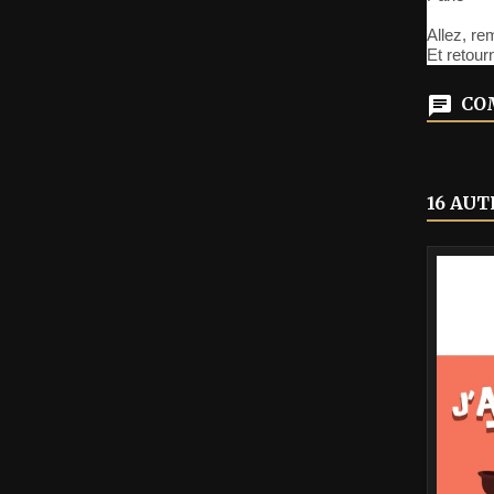
Allez, r
Et retour
COM
16 AUT
-40%