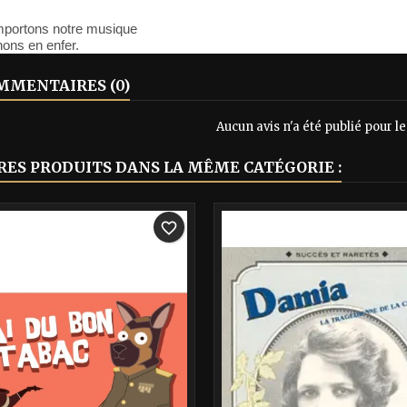
emportons notre musique
nons en enfer.
MENTAIRES (0)
Aucun avis n'a été publié pour 
RES PRODUITS DANS LA MÊME CATÉGORIE :
-40%
favorite_border