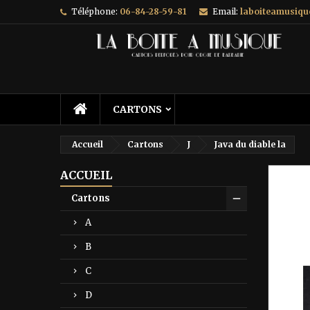
Téléphone:
06-84-28-59-81
Email:
laboiteamusiq
A
C
C
add_circle_outline
Vo
No
d'e
CARTONS
Accueil
Cartons
J
Java du diable la
ACCUEIL
Prix ré
Cartons
A
B
C
D