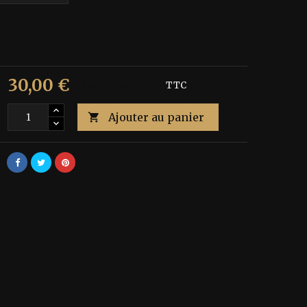
30,00 €
€
Économisez 40%
TTC
Ajouter au panier
é
