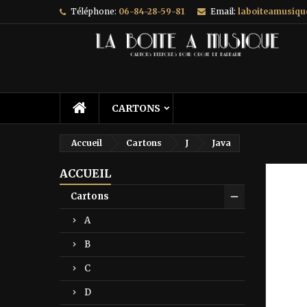
Téléphone:
06-84-28-59-81
Email:
laboiteamusiq
A
C
C
add_circle_outline
Vo
No
d'e
CARTONS
Accueil
Cartons
J
Java
ACCUEIL
Prix ré
Cartons
A
B
C
D