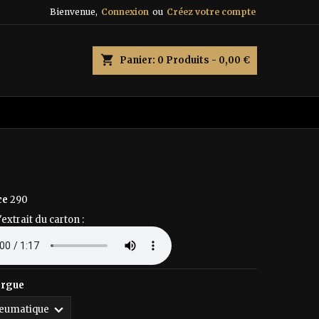
Bienvenue,
Connexion
ou
Créez votre compte
×
×
×
shopping_cart
Panier:
0
Produits - 0,00 €
n
s
ce
290
'extrait du carton :
orgue