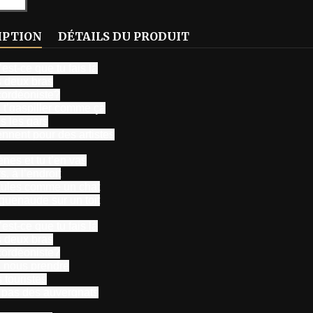
IPTION
DÉTAILS DU PRODUIT
est-ce que tu fais là
s deux bras
cordéoniste?
 t’gaspiller comme ça
s les gars
ennent pour des artistes
ènes et tu t’en vas
s, à l’endroit
aules comme un chat
guenaude sur un toit
est-ce que tu fais là
s deux bras
cordéoniste?
 nous prendre
 touristes
 pas des auvergnats