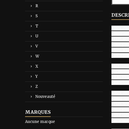
R
DESCR
S
T
Java, qu’
Entre le
U
D’un ac
Faut pas
V
Avec tou
Qui s’pr
W
Tu t’ram
X
A l’enver
Y
Et tu mi
Qui s’ba
Z
Java, qu’
Nouveauté
Entre le
D’un ac
Faut pas
MARQUES
Pour des
On n’est
Aucune marque