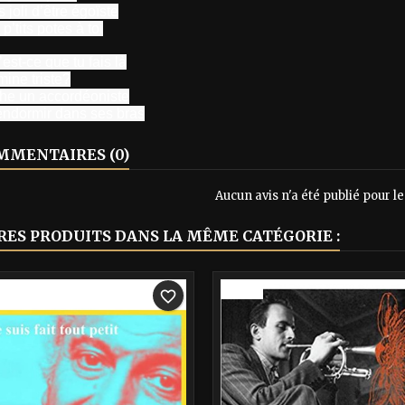
 joli d’être égoïste
p’tits potes à toi
est-ce que tu fais là
mine triste?
he un accordéoniste
ndormir dans ses bras
MENTAIRES (0)
Aucun avis n'a été publié pour 
RES PRODUITS DANS LA MÊME CATÉGORIE :
-40%
favorite_border