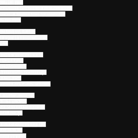
ces un peu
 ceusses qui portent des bretelles
voir, à savoir trier sa clientèle
s poulets
nt tout en transe
donnes la contredanse
oilà
est-ce que tu fais là
s deux bras
cordéoniste?
 t’gaspiller comme ça
s les gars
ennent pour des artistes
s tourne avec toi
s, à l’endroit
nc voir un peu par là
ofite de ça
est-ce que tu fais là?
end que toi
ayer la piste