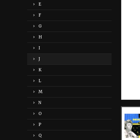
E
F
G
H
I
J
K
L
M
N
O
P
Q