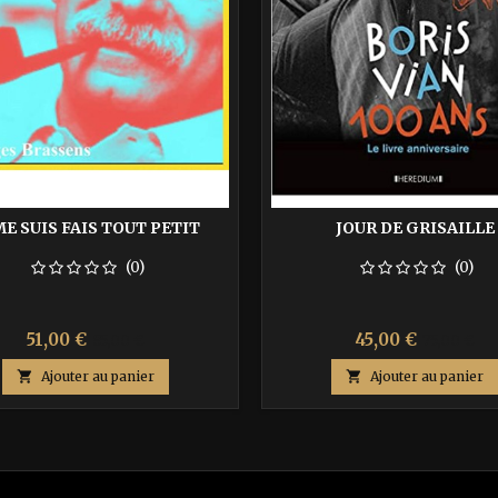
ME SUIS FAIS TOUT PETIT
JOUR DE GRISAILLE
(0)
(0)
Prix
Prix
Prix
Prix
51,00 €
45,00 €
85,00 €
75,00 €
de
de

Ajouter au panier

Ajouter au panier
base
base