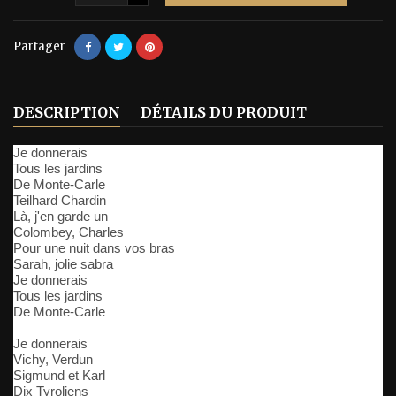
Partager
DESCRIPTION
DÉTAILS DU PRODUIT
Je donnerais
Tous les jardins
De Monte-Carle
Teilhard Chardin
Là, j'en garde un
Colombey, Charles
Pour une nuit dans vos bras
Sarah, jolie sabra
Je donnerais
Tous les jardins
De Monte-Carle
Je donnerais
Vichy, Verdun
Sigmund et Karl
Dix Tyroliens