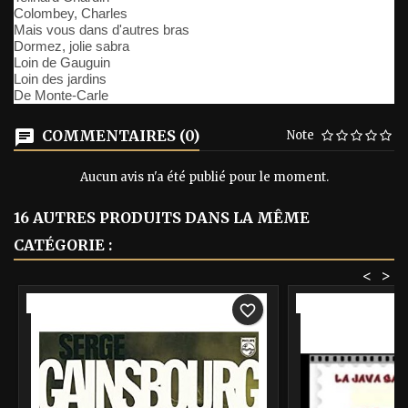
Colombey, Charles
Mais vous dans d'autres bras
Dormez, jolie sabra
Loin de Gauguin
Loin des jardins
De Monte-Carle
COMMENTAIRES (0)
Note
Aucun avis n'a été publié pour le moment.
16 AUTRES PRODUITS DANS LA MÊME
CATÉGORIE :
<
>
-40%
-40%
favorite_border