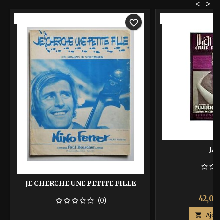
<
>
-40%
-40%
favorite_border
JAV
JE CHERCHE UNE PETITE FILLE
Prix
42,00
(0)

Ajou