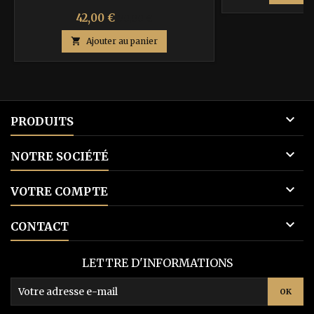
Prix
Prix
42,00 €
70,00 €
de

Ajouter au panier
base

PRODUITS

NOTRE SOCIÉTÉ

VOTRE COMPTE

CONTACT
LETTRE D'INFORMATIONS