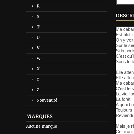
R
DESCR
S
T
Ma caba
Est blott
U
On y voit
Sur le seu
V
Si la por
C'est qu'i
W
Sous le 
X
Elle atte
Elle atte
Y
Ma caba
C'est le 
Z
La vie lib
La forêt
Nouveauté
A quoi bo
Toujours
Reviendr
MARQUES
Mais je 
Aucune marque
Celui qui