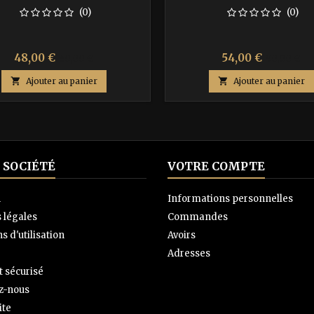
(0)
(0)
Prix
Prix
Prix
Prix
48,00 €
54,00 €
80,00 €
90,00 €
de
de

Ajouter au panier

Ajouter au panier
base
base
 SOCIÉTÉ
VOTRE COMPTE
n
Informations personnelles
 légales
Commandes
s d'utilisation
Avoirs
Adresses
 sécurisé
z-nous
ite