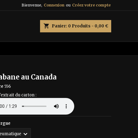
Bienvenue,
Connexion
ou
Créez votre compte
×
×
×
shopping_cart
Panier:
0
Produits - 0,00 €
n
s
abane au Canada
ce
556
'extrait du carton :
orgue