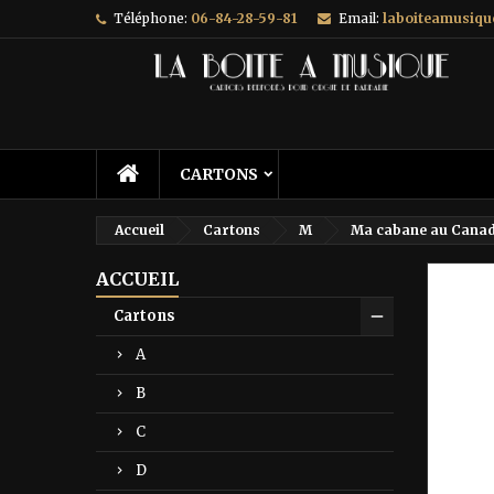
Téléphone:
06-84-28-59-81
Email:
laboiteamusiq
A
C
C
add_circle_outline
Vo
No
d'e
CARTONS
Accueil
Cartons
M
Ma cabane au Cana
ACCUEIL
Prix ré
Cartons
A
B
C
D