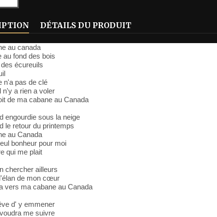
IPTION
DÉTAILS DU PRODUIT
ne au canada
ie au fond des bois
 des écureuils
il
te n'a pas de clé
l n'y a rien a voler
toit de ma cabane au Canada
nd engourdie sous la neige
nd le retour du printemps
ne au Canada
seul bonheur pour moi
re qui me plait
n chercher ailleurs
 l'élan de mon cœur
a vers ma cabane au Canada
rêve d' y emmener
 voudra me suivre