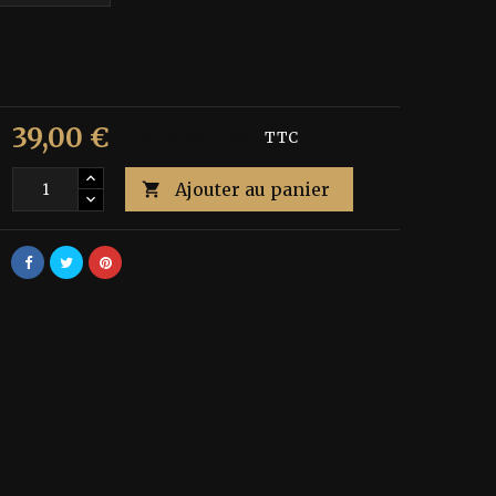
39,00 €
€
Économisez 40%
TTC
Ajouter au panier
é
