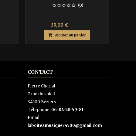
(0)
Prix
Prix
39,00 €
65,00 €
de

Ajouter au panier
base
CONTACT
Pierre Charial
7 rue du soleil
34500 Béziers
Téléphone:
06-84-28-59-81
Email:
laboiteamusique34500@gmail.com