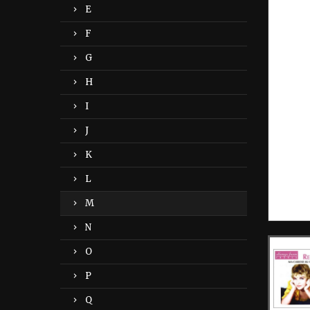
E
F
G
H
I
J
K
L
M
N
O
P
Q