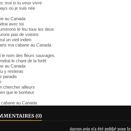
c moi si tu veux vivre
ays où je suis née
ne au Canada
ndrai avec toi
umerons le feu tous les deux
urons pas de voisins
ul un vieil indien
dans ma cabane au Canada
ai le nom des fleurs sauvages
ndrai le chant de la forêt
ne au Canada
tu y resteras
e paradis
i
n chercher ailleurs
ien que le bonheur
 cabane au Canada
MENTAIRES (0)
Aucun avis n'a été publié pour 