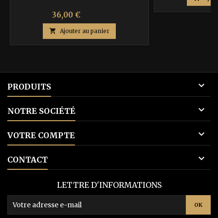
Prix
Prix
36,00 €
60,00 €
de

Ajouter au panier
base

PRODUITS

NOTRE SOCIÉTÉ

VOTRE COMPTE

CONTACT
LETTRE D'INFORMATIONS