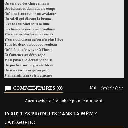
On en a vu des chargements
Des écluses et du mauvais temps
Qu'tu sois montante ou avalante
Un soleil qui dissout la brume
L'canal du Midi sous la lune
Les fins de semaines à Conflans
Y'a eu aussi des bons moments
Y'en a qui disent qu'on n'a plus l'âge
Tous les deux au bout du rouleau
Qu'il faut m'envoyer à l'hosto
Et t'amener au déchirage
Mais passée la dernière écluse
On partira sur la grande bleue
On ira aussi loin qu'on peut
J'aimerais tant voir Syracuse
COMMENTAIRES (0)
Note
Aucun avis n'a été publié pour le moment.
16 AUTRES PRODUITS DANS LA MÊME
CATÉGORIE :