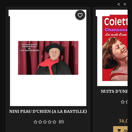
<
>
-40%
-40%
favorite_border
NUITS D'UNE 
NINI PEAU D'CHIEN (A LA BASTILLE)
Prix
36,00
(0)

Ajou