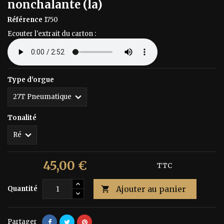
nonchalante (la)
Référence
1750
Ecouter l'extrait du carton :
Type d'orgue
Tonalité
45,00 €
75,00 €
Économisez 40%
TTC
Ajouter au panier
Quantité

Partager