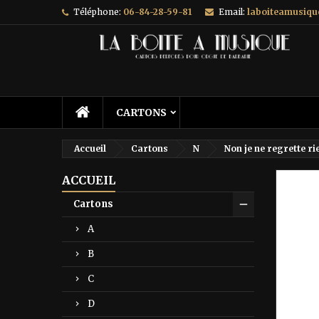
Téléphone:
06-84-28-59-81
Email:
laboiteamusiq
A
C
C
add_circle_outline
Vo
No
d'e
CARTONS
Accueil
Cartons
N
Non je ne regrette ri
ACCUEIL
Prix ré
Cartons
A
B
C
D