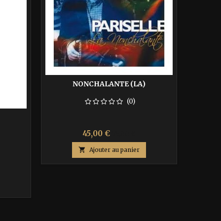
NONCHALANTE (LA)
(0)
Prix
Prix
45,00 €
75,00 €
de

Ajouter au panier
base