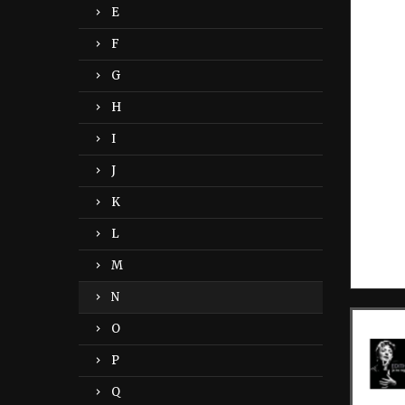
E
F
G
H
I
J
K
L
M
N
O
P
Q