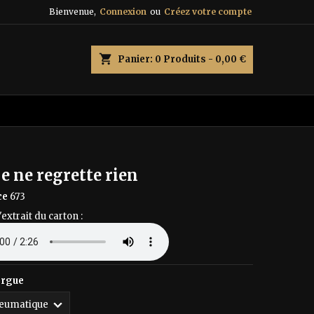
Bienvenue,
Connexion
ou
Créez votre compte
×
×
×
shopping_cart
Panier:
0
Produits - 0,00 €
n
s
e ne regrette rien
ce
673
'extrait du carton :
orgue