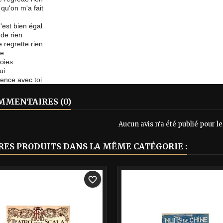
 qu'on m'a fait
'est bien égal
 de rien
e regrette rien
ie
oies
ui
nce avec toi
MENTAIRES (0)
Aucun avis n'a été publié pour 
RES PRODUITS DANS LA MÊME CATÉGORIE :
-40%
favorite_border