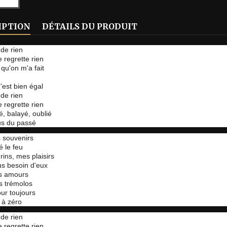
IPTION
DÉTAILS DU PRODUIT
 de rien
e regrette rien
 qu'on m'a fait
'est bien égal
 de rien
e regrette rien
é, balayé, oublié
us du passé
 souvenirs
é le feu
ins, mes plaisirs
lus besoin d'eux
es amours
s trémolos
ur toujours
 à zéro
 de rien
e regrette rien