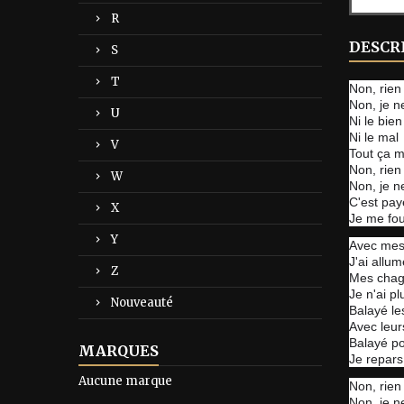
R
DESCR
S
T
Non, rien
Non, je n
U
Ni le bien
Ni le mal
V
Tout ça m
Non, rien
W
Non, je n
C'est pay
X
Je me fo
Y
Avec mes
J'ai allum
Z
Mes chagr
Je n'ai p
Nouveauté
Balayé l
Avec leur
Balayé po
MARQUES
Je repars
Aucune marque
Non, rien
Non, je n