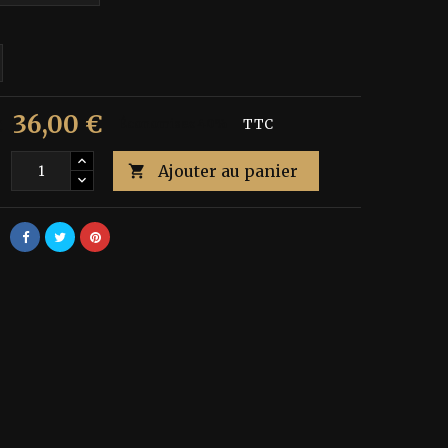
36,00 €
€
Économisez 40%
TTC
Ajouter au panier
é
