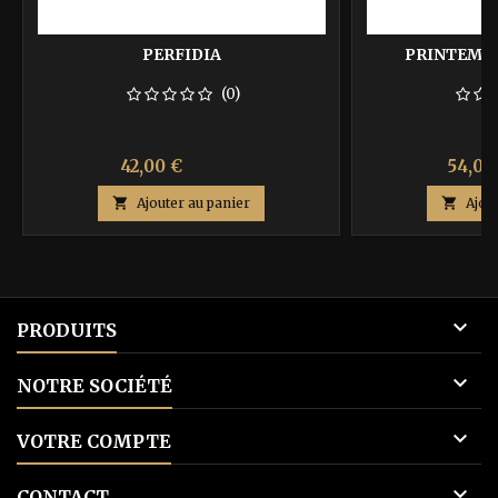
PERFIDIA
PRINTEMP
(0)
Prix
Prix
Prix
42,00 €
54,00
70,00 €
de

Ajouter au panier

Ajou
base

PRODUITS

NOTRE SOCIÉTÉ

VOTRE COMPTE

CONTACT