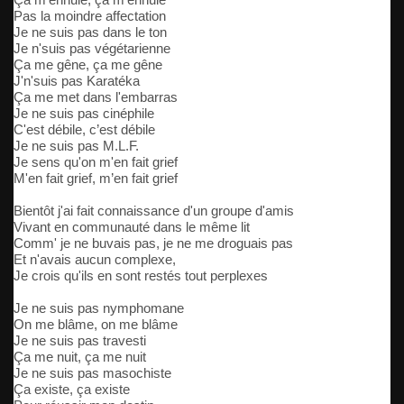
Pas la moindre affectation
Je ne suis pas dans le ton
Je n'suis pas végétarienne
Ça me gêne, ça me gêne
J'n'suis pas Karatéka
Ça me met dans l'embarras
Je ne suis pas cinéphile
C'est débile, c’est débile
Je ne suis pas M.L.F.
Je sens qu'on m'en fait grief
M'en fait grief, m’en fait grief
Bientôt j'ai fait connaissance d'un groupe d'amis
Vivant en communauté dans le même lit
Comm' je ne buvais pas, je ne me droguais pas
Et n'avais aucun complexe,
Je crois qu'ils en sont restés tout perplexes
Je ne suis pas nymphomane
On me blâme, on me blâme
Je ne suis pas travesti
Ça me nuit, ça me nuit
Je ne suis pas masochiste
Ça existe, ça existe