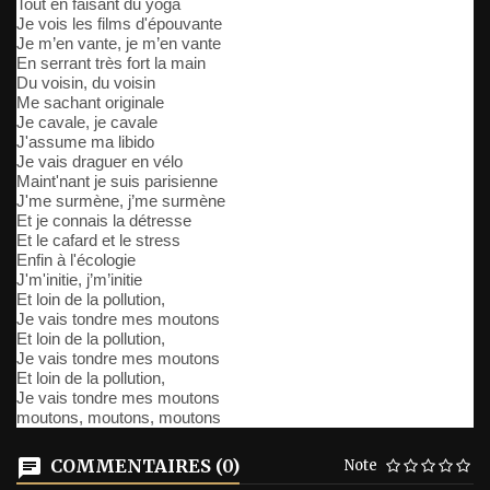
Tout en faisant du yoga
Je vois les films d'épouvante
Je m’en vante, je m’en vante
En serrant très fort la main
Du voisin, du voisin
Me sachant originale
Je cavale, je cavale
J'assume ma libido
Je vais draguer en vélo
Maint'nant je suis parisienne
J'me surmène, j’me surmène
Et je connais la détresse
Et le cafard et le stress
Enfin à l'écologie
J'm'initie, j’m’initie
Et loin de la pollution,
Je vais tondre mes moutons
Et loin de la pollution,
Je vais tondre mes moutons
Et loin de la pollution,
Je vais tondre mes moutons
moutons, moutons, moutons
COMMENTAIRES (0)
Note