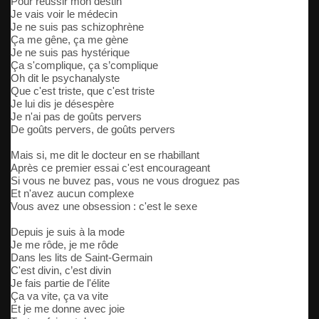
Pour réussir mon destin
Je vais voir le médecin
Je ne suis pas schizophrène
Ça me gêne, ça me gène
Je ne suis pas hystérique
Ça s'complique, ça s’complique
Oh dit le psychanalyste
Que c'est triste, que c'est triste
Je lui dis je désespère
Je n'ai pas de goûts pervers
De goûts pervers, de goûts pervers
Mais si, me dit le docteur en se rhabillant
Après ce premier essai c'est encourageant
Si vous ne buvez pas, vous ne vous droguez pas
Et n'avez aucun complexe
Vous avez une obsession : c'est le sexe
Depuis je suis à la mode
Je me rôde, je me rôde
Dans les lits de Saint-Germain
C'est divin, c’est divin
Je fais partie de l'élite
Ça va vite, ça va vite
Et je me donne avec joie