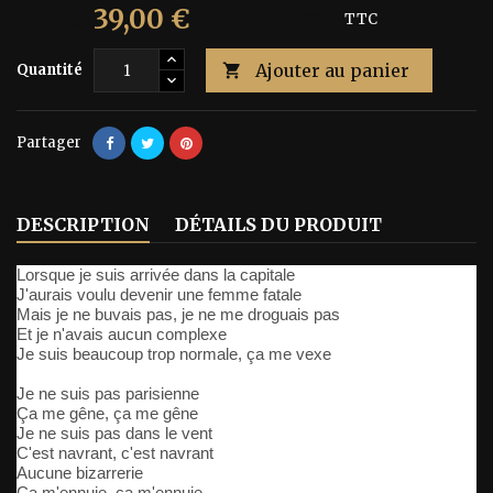
39,00 €
65,00 €
Économisez 40%
TTC
Ajouter au panier
Quantité

Partager
DESCRIPTION
DÉTAILS DU PRODUIT
Lorsque je suis arrivée dans la capitale
J'aurais voulu devenir une femme fatale
Mais je ne buvais pas, je ne me droguais pas
Et je n'avais aucun complexe
Je suis beaucoup trop normale, ça me vexe
Je ne suis pas parisienne
Ça me gêne, ça me gêne
Je ne suis pas dans le vent
C'est navrant, c'est navrant
Aucune bizarrerie
Ça m'ennuie, ça m'ennuie