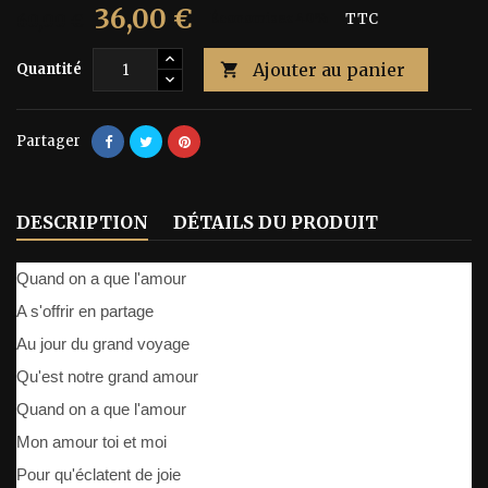
36,00 €
60,00 €
Économisez 40%
TTC
Ajouter au panier
Quantité

Partager
DESCRIPTION
DÉTAILS DU PRODUIT
Quand on a que l'amour
A s'offrir en partage
Au jour du grand voyage
Qu'est notre grand amour
Quand on a que l'amour
Mon amour toi et moi
Pour qu'éclatent de joie