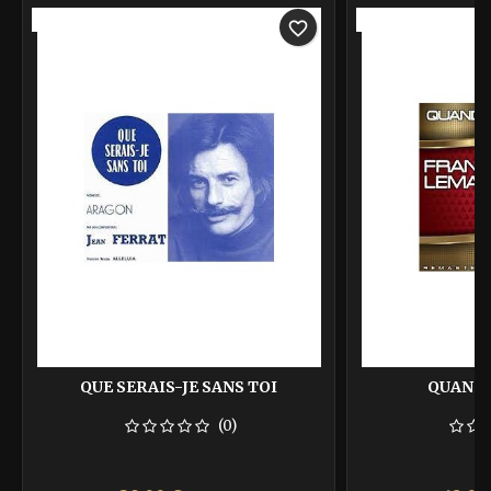
-40%
-40%
favorite_border
QUE SERAIS-JE SANS TOI
QUAND 
(0)