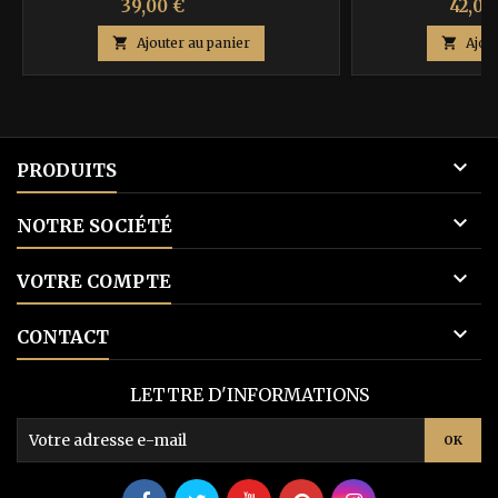
Prix
Prix
Prix
39,00 €
42,00
65,00 €
de

Ajouter au panier

Ajou
base

PRODUITS

NOTRE SOCIÉTÉ

VOTRE COMPTE

CONTACT
LETTRE D'INFORMATIONS