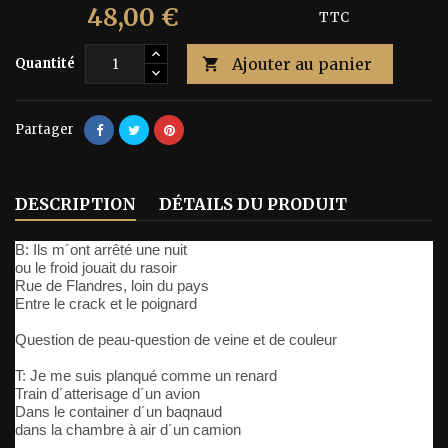
48,00 €
80,00 €
Économisez 40%
TTC
Ajouter au panier
Quantité

Partager
DESCRIPTION
DÉTAILS DU PRODUIT
B: Ils m´ont arrêté une nuit
ou le froid jouait du rasoir
Rue de Flandres, loin du pays
Entre le crack et le poignard
Question de peau-question de veine et de couleur
T: Je me suis planqué comme un renard
Train d´atterisage d´un avion
Dans le container d´un baqnaud
dans la chambre à air d´un camion