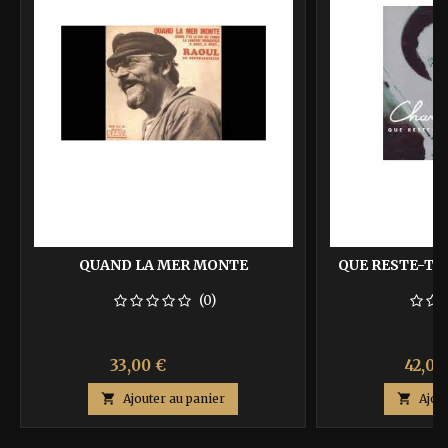
QUAND LA MER MONTE
QUE RESTE-T-
(0)
Prix
Prix
Prix
33,00 €
42,00
55,00 €
de

Ajouter au panier

Ajou
base