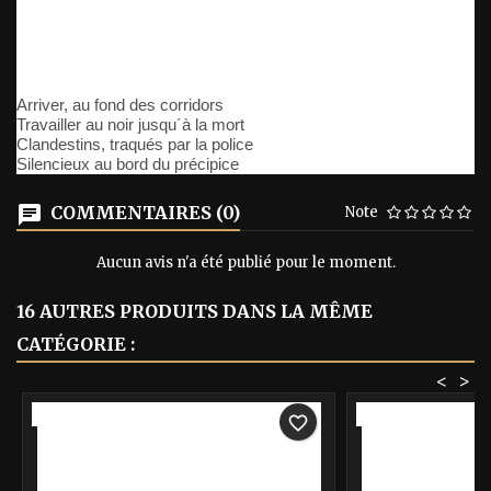
Arriver, au fond des corridors
Travailler au noir jusqu´à la mort
Clandestins, traqués par la police
Silencieux au bord du précipice
COMMENTAIRES (0)
Note
Aucun avis n'a été publié pour le moment.
16 AUTRES PRODUITS DANS LA MÊME
CATÉGORIE :
<
>
-40%
-40%
favorite_border