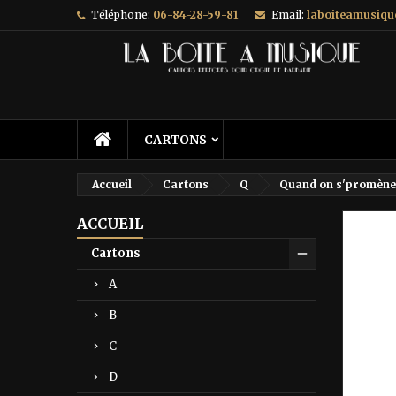
Téléphone:
06-84-28-59-81
Email:
laboiteamusiq
A
C
C
add_circle_outline
Vo
No
d'e
CARTONS
Accueil
Cartons
Q
Quand on s'promène 
ACCUEIL
Prix ré
Cartons
A
B
C
D