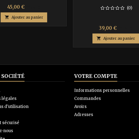
Prix
Prix
45,00 €
75,00 €
(0)
de

Ajouter au panier
base
Prix
Prix
39,00 €
65,00 €
de

Ajouter au panier
base
 SOCIÉTÉ
VOTRE COMPTE
n
Informations personnelles
 légales
Commandes
s d'utilisation
Avoirs
Adresses
 sécurisé
z-nous
ite