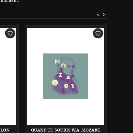
le moment.
<
>
-40%
-40%
favorite_border
favorite_border
QU'
OLON
QUAND TU SOURIS W.A. MOZART