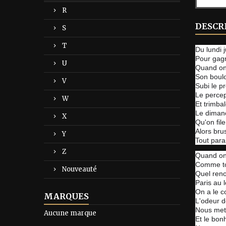
R
DESCR
S
T
Du lundi 
Pour gagn
U
Quand on 
Son boulo
V
Subi le pr
Le percep
W
Et trimba
Le diman
X
Qu'on fil
Alors br
Y
Tout para
Z
Quand on
Comme to
Nouveauté
Quel ren
Paris au 
On a le c
MARQUES
L'odeur d
Nous met 
Aucune marque
Et le bon