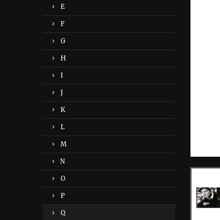
E
F
G
H
I
J
K
L
M
N
O
P
Q