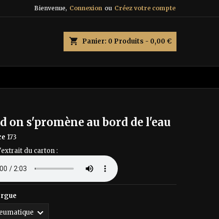
Bienvenue,
Connexion
ou
Créez votre compte
×
×
×
shopping_cart
Panier:
0
Produits - 0,00 €
n
s
 on s'promène au bord de l'eau
ce
173
'extrait du carton :
orgue