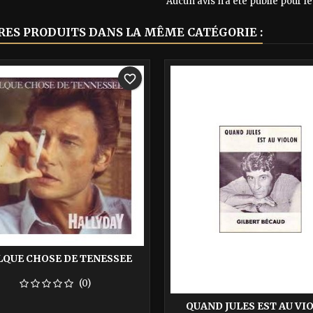
Aucun avis n'a été publié pour 
RES PRODUITS DANS LA MÊME CATÉGORIE :
-40%
favorite_border
LQUE CHOSE DE TENESSEE
(0)
QUAND JULES EST AU VI