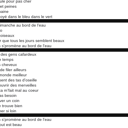
ule pour pas cher
et peines
maine
noyé dans le bleu dans le vert
imanche au bord de l'eau
lo
s oiseaux
ur que tous les jours semblent beaux
 s'promène au bord de l'eau
 des gens cafardeux
le temps
s cheveux
de filer ailleurs
monde meilleur
sent des tas d'oseille
uvrir des merveilles
a m'fait mal au coeur
as besoin
ver un coin
e trouve bien
er si loin
 s'promène au bord de l'eau
ut est beau