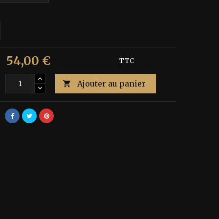
54,00 €
€
Économisez 40%
TTC
Ajouter au panier
é
