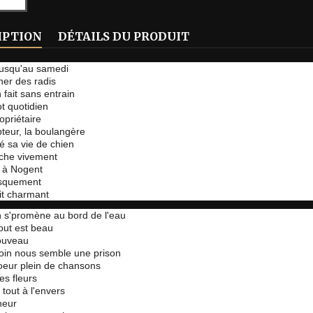
IPTION
DÉTAILS DU PRODUIT
jusqu'au samedi
er des radis
fait sans entrain
t quotidien
opriétaire
teur, la boulangère
lé sa vie de chien
che vivement
e à Nogent
usquement
it charmant
 s'promène au bord de l'eau
ut est beau
ouveau
loin nous semble une prison
oeur plein de chansons
es fleurs
tout à l'envers
heur