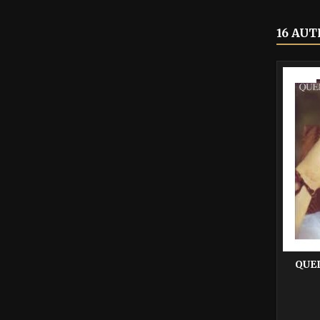
16 AUT
-40%
QUE