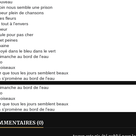
ouveau
loin nous semble une prison
oeur plein de chansons
es fleurs
tout à l'envers
heur
ule pour pas cher
et peines
maine
noyé dans le bleu dans le vert
imanche au bord de l'eau
lo
s oiseaux
ur que tous les jours semblent beaux
 s'promène au bord de l'eau
imanche au bord de l'eau
lo
s oiseaux
ur que tous les jours semblent beaux
 s'promène au bord de l'eau
MENTAIRES (0)