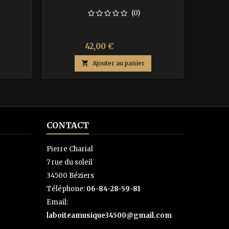
(0)
Prix
Prix
42,00 €
70,00 €
de

Ajouter au panier
base
CONTACT
Pierre Charial
7 rue du soleil
34500 Béziers
Téléphone:
06-84-28-59-81
Email:
laboiteamusique34500@gmail.com