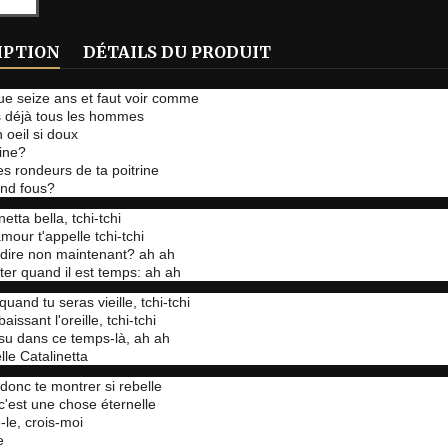
IPTION
DÉTAILS DU PRODUIT
ue seize ans et faut voir comme
s déjà tous les hommes
 oeil si doux
ine?
es rondeurs de ta poitrine
end fous?
etta bella, tchi-tchi
mour t'appelle tchi-tchi
dire non maintenant? ah ah
iter quand il est temps: ah ah
quand tu seras vieille, tchi-tchi
baissant l'oreille, tchi-tchi
s su dans ce temps-là, ah ah
le Catalinetta
donc te montrer si rebelle
c'est une chose éternelle
le, crois-moi
e