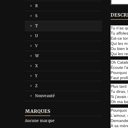
R
DESCR
S
T
Tu n'as q
Tu affole
U
Est-ce ton
Qui les m
V
Ou bien l
Qui les r
W
Oh Catalin
X
Écoute l'a
Pourquoi 
Y
Faut prof
Z
Plus tard 
Tu diras, 
Nouveauté
Si j'avai
Oh ma bel
Pourquoi 
MARQUES
L'amour, 
Aucune marque
Demande-
À sa mèr