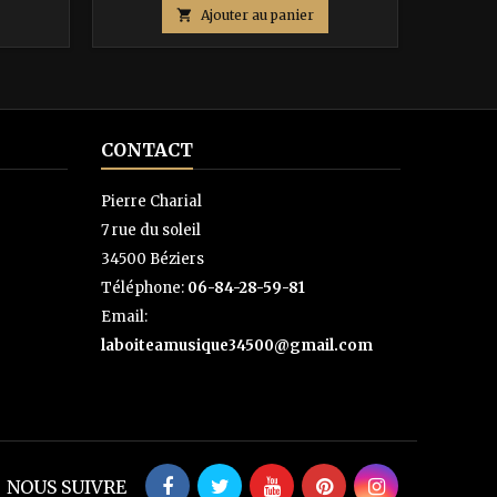
de

Ajouter au panier
base
CONTACT
Pierre Charial
7 rue du soleil
34500 Béziers
Téléphone:
06-84-28-59-81
Email:
laboiteamusique34500@gmail.com
NOUS SUIVRE