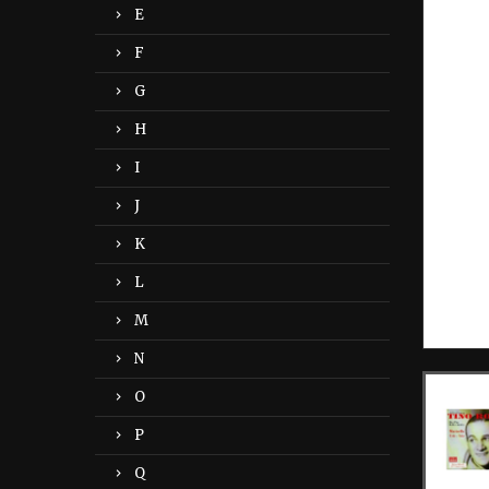
E
F
G
H
I
J
K
L
M
N
O
P
Q