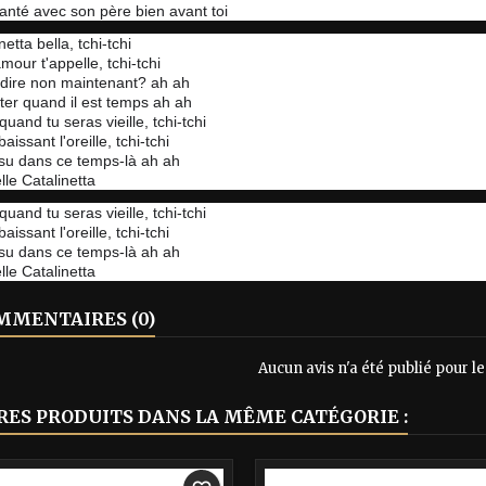
chanté avec son père bien avant toi
etta bella, tchi-tchi
mour t'appelle, tchi-tchi
dire non maintenant? ah ah
iter quand il est temps ah ah
quand tu seras vieille, tchi-tchi
baissant l'oreille, tchi-tchi
s su dans ce temps-là ah ah
le Catalinetta
quand tu seras vieille, tchi-tchi
baissant l'oreille, tchi-tchi
s su dans ce temps-là ah ah
le Catalinetta
MENTAIRES (0)
Aucun avis n'a été publié pour 
RES PRODUITS DANS LA MÊME CATÉGORIE :
-40%