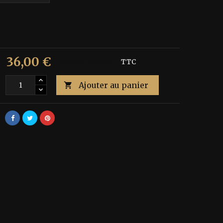
36,00 €
€
Économisez 40%
TTC
Ajouter au panier
é
