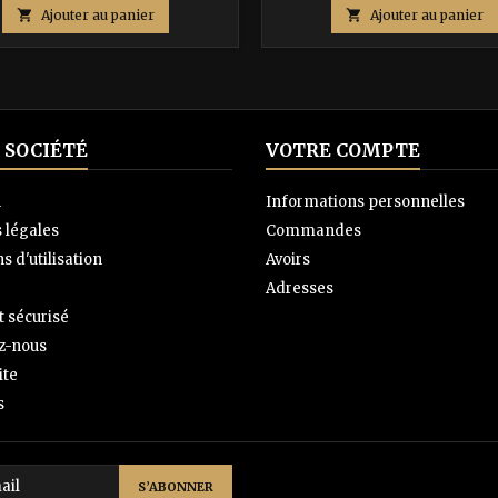
de
de

Ajouter au panier

Ajouter au panier
base
base
 SOCIÉTÉ
VOTRE COMPTE
n
Informations personnelles
 légales
Commandes
s d'utilisation
Avoirs
Adresses
 sécurisé
z-nous
ite
s