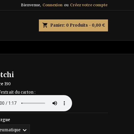
Bienvenue,
Connexion
ou
Créez votre compte
×
×
×
shopping_cart
Panier:
0
Produits - 0,00 €
n
s
tchi
ce
190
'extrait du carton :
orgue