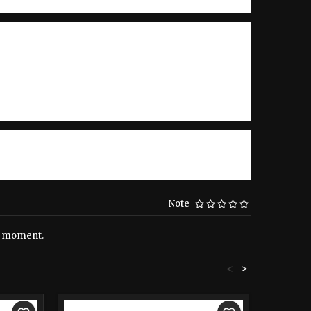
Note
le moment.
<
>
-40%
-40%