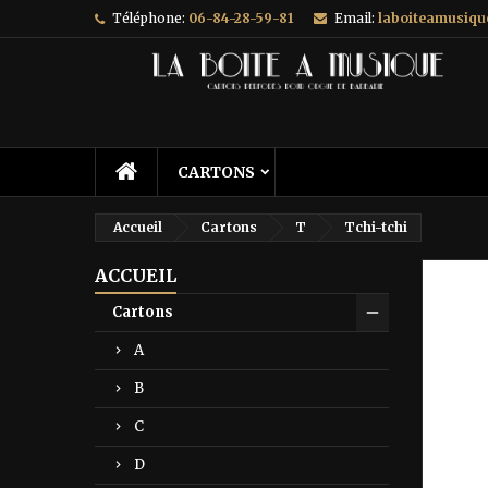
Téléphone:
06-84-28-59-81
Email:
laboiteamusiq
A
C
C
add_circle_outline
Vo
No
d'e
CARTONS
Accueil
Cartons
T
Tchi-tchi
ACCUEIL
Prix ré
Cartons
A
B
C
D