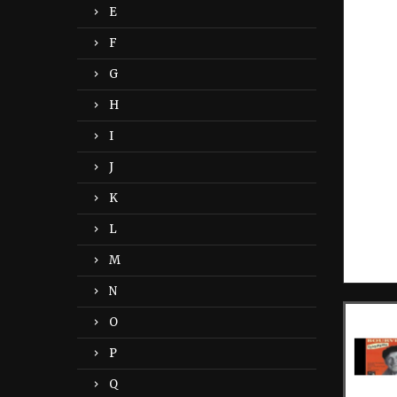
E
F
G
H
I
J
K
L
M
N
O
P
Q