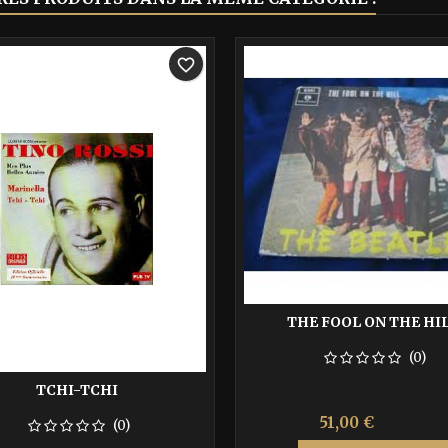
-40%
favorite_border
THE FOOL ON THE HI
(0)
TCHI-TCHI
Prix
Prix
51,00 €
85,00 €
(0)
de