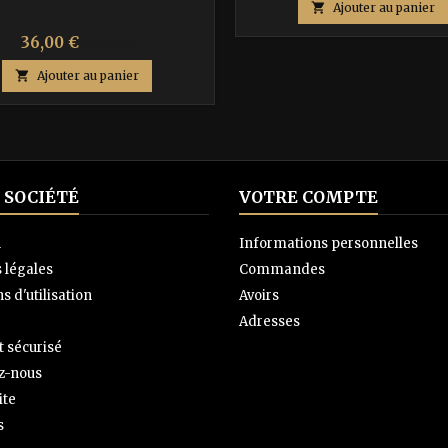

Ajouter au panier
base
Prix
Prix
36,00 €
60,00 €
de

Ajouter au panier
base
 SOCIÉTÉ
VOTRE COMPTE
n
Informations personnelles
 légales
Commandes
s d'utilisation
Avoirs
Adresses
 sécurisé
z-nous
ite
s