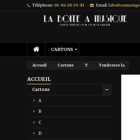
Téléphone:
06-84-28-59-81
Email:
laboiteamusiq
A
C
C
add_circle_outline
Vo
No
d'e
CARTONS
Accueil
Cartons
T
Tendresse la
ACCUEIL
Prix ré
Cartons
A
B
C
D