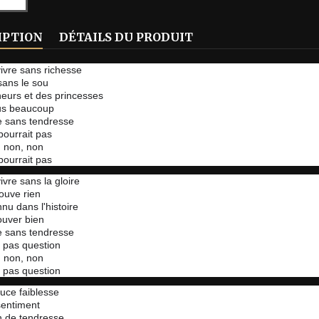
IPTION
DÉTAILS DU PRODUIT
ivre sans richesse
sans le sou
eurs et des princesses
lus beaucoup
e sans tendresse
pourrait pas
 non, non
pourrait pas
ivre sans la gloire
ouve rien
nnu dans l'histoire
rouver bien
e sans tendresse
t pas question
 non, non
t pas question
uce faiblesse
 sentiment
n de tendresse