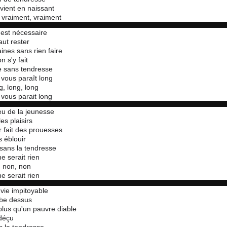
vient en naissant
 vraiment, vraiment
l est nécessaire
faut rester
nes sans rien faire
n s'y fait
e sans tendresse
vous paraît long
g, long, long
vous parait long
eu de la jeunesse
es plaisirs
r fait des prouesses
 éblouir
sans la tendresse
e serait rien
 non, non
e serait rien
vie impitoyable
be dessus
plus qu'un pauvre diable
déçu