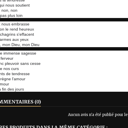
s la tendresse
qui nous soutient
 non, non
 pas plus loin
t nous embrasse
on le rend heureux
chagrins s'effacent
larmes aux yeux
, mon Dieu, mon Dieu
re immense sagesse
ferveur
nc pleuvoir sans cesse
e nos curs
nts de tendresse
 règne l'amour
amour
 fin des jours
MENTAIRES (0)
Aucun avis n'a été publié pour 
RES PRODUITS DANS LA MÊME CATÉGORIE :