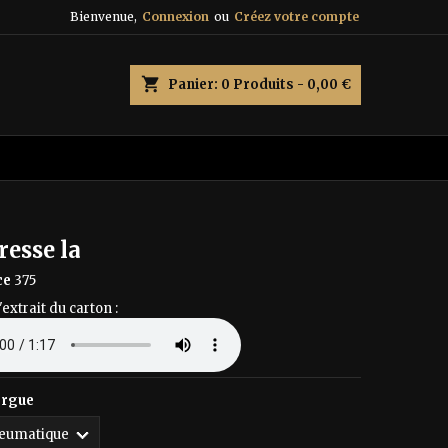
Bienvenue,
Connexion
ou
Créez votre compte
×
×
×
shopping_cart
Panier:
0
Produits - 0,00 €
n
s
esse la
ce
375
'extrait du carton :
orgue