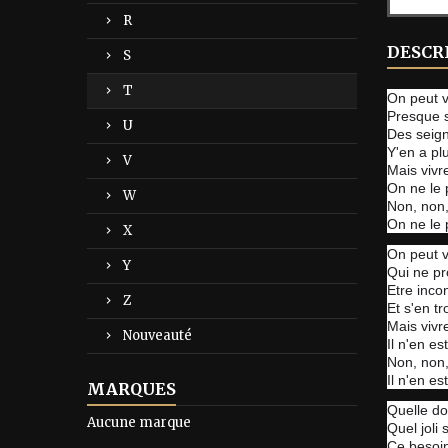
R
DESCR
S
T
On peut v
Presque 
U
Des seign
Y'en a p
V
Mais vivr
On ne le 
W
Non, non,
On ne le 
X
On peut v
Y
Qui ne pr
Etre inco
Z
Et s'en t
Mais vivr
Nouveauté
Il n'en es
Non, non,
Il n'en es
MARQUES
Quelle do
Aucune marque
Quel joli
Ce besoi