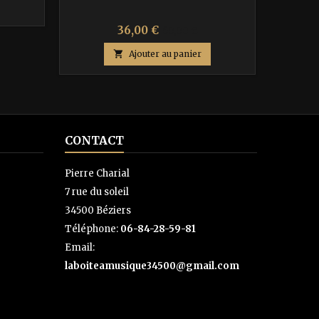
Prix
Prix
36,00 €
60,00 €
de

Ajouter au panier
base
CONTACT
Pierre Charial
7 rue du soleil
34500 Béziers
Téléphone:
06-84-28-59-81
Email:
laboiteamusique34500@gmail.com