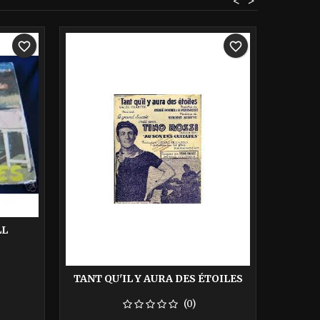
<
>
-40%
-40%
favorite_border
favorite_border
LL
TANT QU'IL Y AURA DES ÉTOILES
TEMPS
(0)