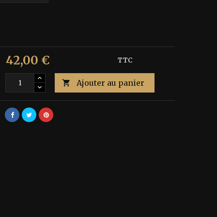
42,00 €
€
Économisez 40%
TTC
Ajouter au panier
é
