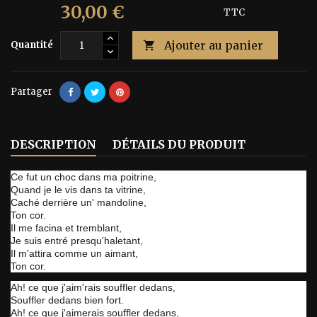
30,00 €
50,00 €
Économisez 40%
TTC
Ajouter au panier
Quantité

Partager
DESCRIPTION
DÉTAILS DU PRODUIT
Ce fut un choc dans ma poitrine,
Quand je le vis dans ta vitrine,
Caché derrière un' mandoline,
Ton cor.
Il me facina et tremblant,
Je suis entré presqu'haletant,
Il m'attira comme un aimant,
Ton cor.
Ah! ce que j'aim'rais souffler dedans,
Souffler dedans bien fort.
Ah! ce que j'aimerais souffler dedans,