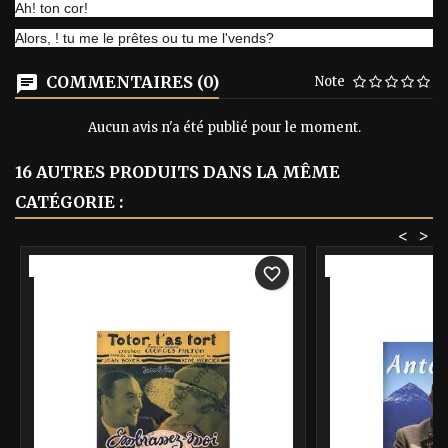
Ah! ton cor!
Alors, ! tu me le prêtes ou tu me l'vends?
COMMENTAIRES (0)
Note
Aucun avis n'a été publié pour le moment.
16 AUTRES PRODUITS DANS LA MÊME
CATÉGORIE :
<
>
-40%
-40%
favorite_border