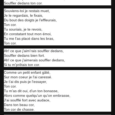
Souffler dedans ton cor.
Souviens-toi je restais muet,
Je le regardais, le fixais,
Du bout des doigts je l'effleurais,
Ton cor.
Tu souriais, je te revois,
En constatant tout mon émoi,
Tu me l'as placé dans les bras,
Ton cor.
Ah! ce que j'aim'rais souffler dedans,
Souffler dedans bien fort.
Ah! ce que j'aimerais souffler dedans,
Si tu m'prêtais ton cor.
Comme un petit enfant gâté,
Sur mon coeur je l'ai caressé.
Je t'ai dis puis-je l'essayer,
Ton cor.
Tu m'as dit oui, d'un ton bonasse,
Alors comme quelqu'un qu'on embrasse,
J'ai soufflé fort avec audace,
Dans ton beau cor,
Ton cor de chasse.