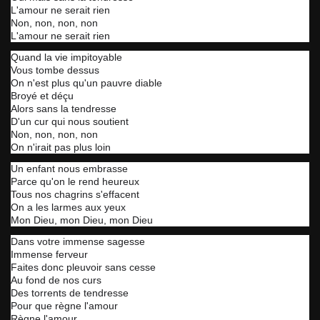
L'amour ne serait rien
Non, non, non, non
L'amour ne serait rien
Quand la vie impitoyable
Vous tombe dessus
On n'est plus qu'un pauvre diable
Broyé et déçu
Alors sans la tendresse
D'un cur qui nous soutient
Non, non, non, non
On n'irait pas plus loin
Un enfant nous embrasse
Parce qu'on le rend heureux
Tous nos chagrins s'effacent
On a les larmes aux yeux
Mon Dieu, mon Dieu, mon Dieu
Dans votre immense sagesse
Immense ferveur
Faites donc pleuvoir sans cesse
Au fond de nos curs
Des torrents de tendresse
Pour que règne l'amour
Règne l'amour