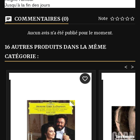
Jusqu'à la fin des jours
COMMENTAIRES (0)
Note
Aucun avis n'a été publié pour le moment.
16 AUTRES PRODUITS DANS LA MÊME
CATÉGORIE :
<
>
-40%
-40%
favorite_border