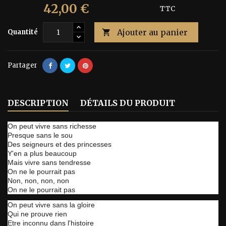
42,00 €
70,00 €
Économisez 40%
TTC
Ajouter au panier
Quantité

Partager
DESCRIPTION
DÉTAILS DU PRODUIT
On peut vivre sans richesse
Presque sans le sou
Des seigneurs et des princesses
Y'en a plus beaucoup
Mais vivre sans tendresse
On ne le pourrait pas
Non, non, non, non
On ne le pourrait pas
On peut vivre sans la gloire
Qui ne prouve rien
Etre inconnu dans l'histoire