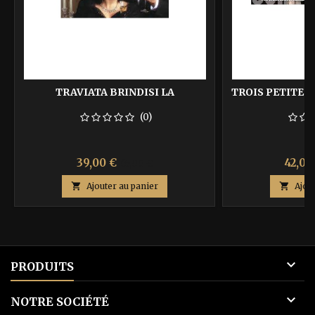
TRAVIATA BRINDISI LA
TROIS PETITES
(0)
Prix
Prix
Prix
39,00 €
42,00
65,00 €
de

Ajouter au panier

Ajou
base

PRODUITS

NOTRE SOCIÉTÉ