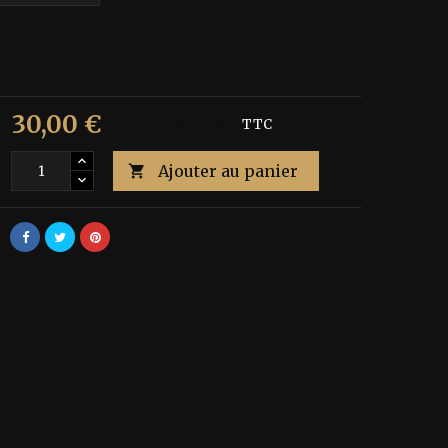
30,00 €
€
Économisez 40%
TTC
Ajouter au panier
é
