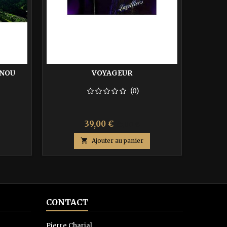
GNOU
VOYAGEUR
VAL
(0)
Prix
Prix
39,00 €
65,00 €
de

Ajouter au panier
base
CONTACT
Pierre Charial