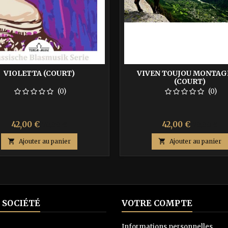
VIOLETTA (COURT)
VIVEN TOUJOU MONTA
(COURT)
(0)
(0)
Prix
Prix
Prix
Prix
42,00 €
42,00 €
70,00 €
70,00 €
de
de

Ajouter au panier

Ajouter au panier
base
base
 SOCIÉTÉ
VOTRE COMPTE
n
Informations personnelles