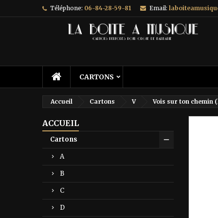
Téléphone:
06-84-28-59-81
Email:
laboiteamusiq
A
C
C
add_circle_outline
Vo
No
d'e
CARTONS
Accueil
Cartons
V
Vois sur ton chemin (
ACCUEIL
Prix ré
Cartons
A
B
C
D