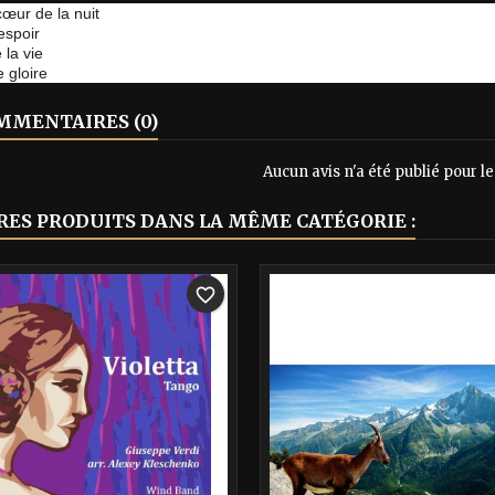
œur de la nuit
espoir
 la vie
e gloire
MENTAIRES (0)
Aucun avis n'a été publié pour 
RES PRODUITS DANS LA MÊME CATÉGORIE :
-40%
favorite_border