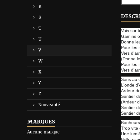
R
DESCR
S
T
Vois sur 
Gamins o
U
Donne leu
Pour les
V
Vers d'au
(Donne le
W
Pour les
Vers d'au
X
Sens au c
Y
L'onde d'
Ardeur de
Z
Sentier d
(Ardeur de
Nouveauté
Sentier de
Sentier de
MARQUES
Bonheurs
Trop vite
Aucune marque
Une lumi
Brille san