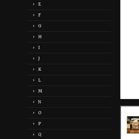
E
F
G
H
I
J
K
L
M
N
O
P
Q