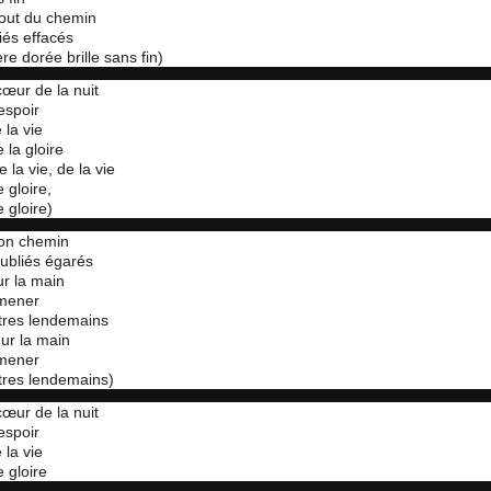
out du chemin
iés effacés
re dorée brille sans fin)
œur de la nuit
espoir
 la vie
 la gloire
 la vie, de la vie
 gloire,
 gloire)
ton chemin
ubliés égarés
r la main
 mener
tres lendemains
ur la main
 mener
tres lendemains)
œur de la nuit
espoir
 la vie
e gloire