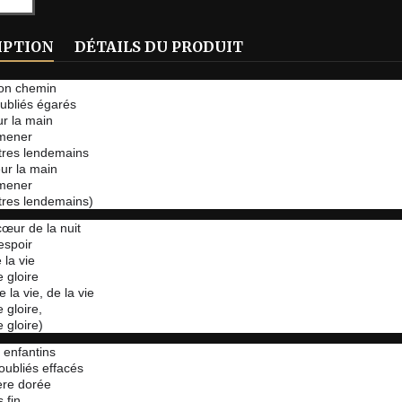
IPTION
DÉTAILS DU PRODUIT
ton chemin
ubliés égarés
r la main
 mener
tres lendemains
ur la main
 mener
tres lendemains)
œur de la nuit
espoir
 la vie
e gloire
 la vie, de la vie
 gloire,
 gloire)
 enfantins
 oubliés effacés
ère dorée
s fin