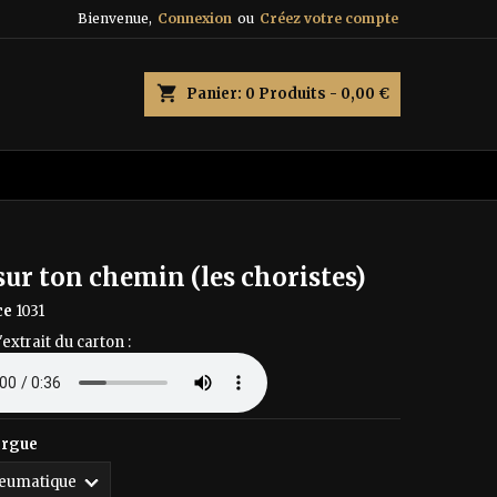
Bienvenue,
Connexion
ou
Créez votre compte
×
×
×
shopping_cart
Panier:
0
Produits - 0,00 €
n
s
sur ton chemin (les choristes)
ce
1031
'extrait du carton :
orgue