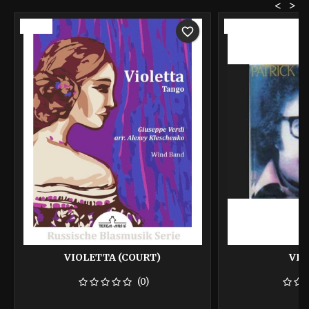
<
>
-40%
-40%
favorite_border
VIOLETTA (COURT)
VIE
(0)