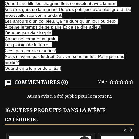
Quand une fille les chagrine Ils se consolent avec la mer!
Voilà les gars de la marine, Du plus petit jusqu'au plus grand, Du
moussaillon au commandant.
Les amours d'un col bleu, Ça ne dure qu'un jour ou deux.
À peine le temps de se plaire Et de se dire adieu!
On a un peu de chagrin!
Ça passe comme un grain!
Les plaisirs de la terre...
C'est pas pour les marins!
Nous n'avons pas le droit De vivre sous un toit, Pourquoi une
moitié?
Quand on a le monde entier!
COMMENTAIRES (0)
Note
Aucun avis n'a été publié pour le moment.
16 AUTRES PRODUITS DANS LA MÊME
CATÉGORIE :
<
>