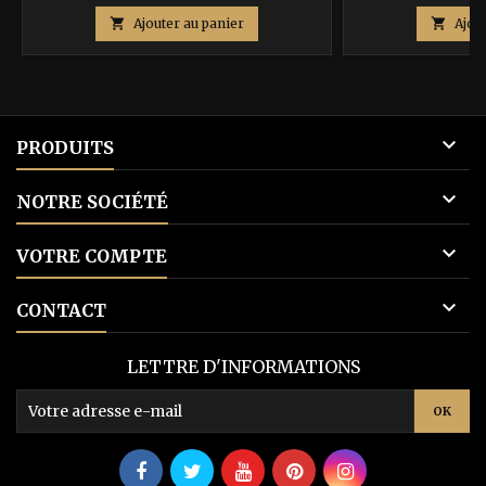
de

Ajouter au panier

Ajou
base

PRODUITS

NOTRE SOCIÉTÉ

VOTRE COMPTE

CONTACT
LETTRE D'INFORMATIONS