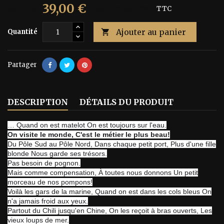
39,00 €
65,00 €
Économisez 40%
TTC
Ajouter au panier
Quantité

Partager
DESCRIPTION
DÉTAILS DU PRODUIT
…
Quand on est matelot On est toujours sur l'eau.
On visite le monde, C'est le métier le plus beau!
Du Pôle Sud au Pôle Nord, Dans chaque petit port, Plus d'une fille
blonde Nous garde ses trésors.
Pas besoin de pognon.
Mais comme compensation, À toutes nous donnons Un petit
morceau de nos pompons!
Voilà les gars de la marine, Quand on est dans les cols bleus On
n'a jamais froid aux yeux.
Partout du Chili jusqu'en Chine, On les reçoit à bras ouverts, Les
vieux loups de mer.