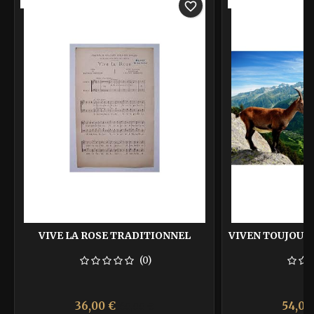
-40%
-40%
favorite_border
VIVE LA ROSE TRADITIONNEL
VIVEN TOUJOU 
(0)
Prix
Prix
Prix
36,00 €
54,00
60,00 €