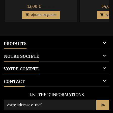
Prix
Prix
Prix
12,00 €
54,00
20,00 €
de

Ajouter au panier

Ajou
base

PRODUITS

NOTRE SOCIÉTÉ

VOTRE COMPTE

CONTACT
LETTRE D'INFORMATIONS