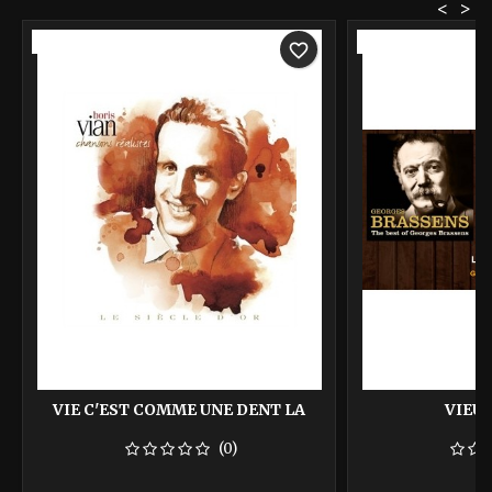
<
>
-40%
-40%
favorite_border
VIE C'EST COMME UNE DENT LA
VIEUX
(0)