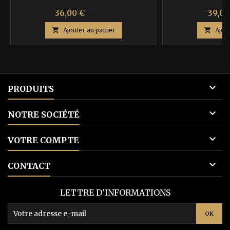
Prix
Prix
Prix
36,00 €
39,00
60,00 €
de

Ajouter au panier

Ajou
base

PRODUITS

NOTRE SOCIÉTÉ

VOTRE COMPTE

CONTACT
LETTRE D'INFORMATIONS