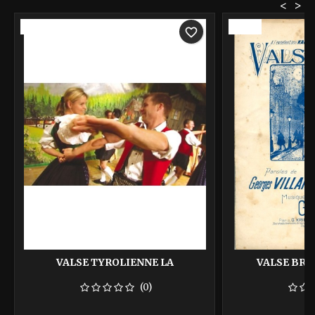
<
>
-40%
-40%
favorite_border
VALSE TYROLIENNE LA
VALSE BRU
(0)