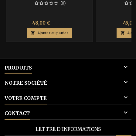
(0)
Prix
Prix
Prix
48,00 €
45,00
80,00 €
de

Ajouter au panier

Ajou
base

PRODUITS

NOTRE SOCIÉTÉ

VOTRE COMPTE

CONTACT
LETTRE D'INFORMATIONS