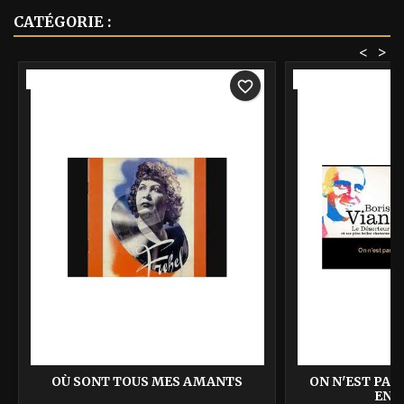
CATÉGORIE :
<
>
-40%
-40%
favorite_border
OÙ SONT TOUS MES AMANTS
ON N'EST PAS 
ENG