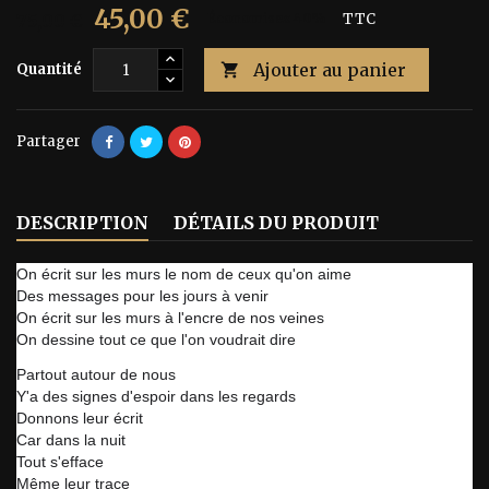
45,00 €
75,00 €
Économisez 40%
TTC
Ajouter au panier
Quantité

Partager
DESCRIPTION
DÉTAILS DU PRODUIT
On écrit sur les murs le nom de ceux qu'on aime
Des messages pour les jours à venir
On écrit sur les murs à l'encre de nos veines
On dessine tout ce que l'on voudrait dire
Partout autour de nous
Y'a des signes d'espoir dans les regards
Donnons leur écrit
Car dans la nuit
Tout s'efface
Même leur trace